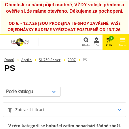
Chcete-li za námi přijet osobně, VŽDY volejte předem a
ověřte si, že máme otevřeno. Děkujeme za pochopení.
OD 6. - 12.7.26 JSOU PRODEJNA I E-SHOP ZAVŘENÉ. VAŠE
OBJEDNÁVKY BUDEME VYŘIZOVAT POSTUPNĚ OD 13.7.26.
0
Hledat
Účet
Košík
Menu
Hledat
Domů
Aprilia
SL 750 Shiver
2007
PS
PS
Zobrazit filtraci
V této kategorii se bohužel zatím nenachází žádné zboží.