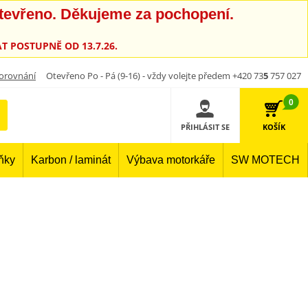
otevřeno. Děkujeme za pochopení.
T POSTUPNĚ OD 13.7.26.
orovnání
Otevřeno Po - Pá (9-16) - vždy volejte předem +420 73
5
757 027
0
PŘIHLÁSIT SE
KOŠÍK
lňky
Karbon / laminát
Výbava motorkáře
SW MOTECH