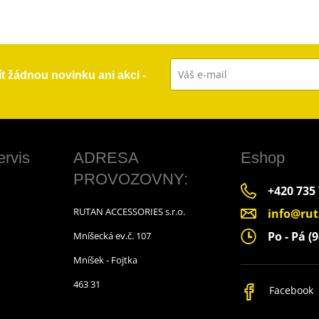
ít žádnou novinku ani akci -
ervis
ADRESA
Eshop
PROVOZOVNY:
+420 735
RUTAN ACCESSORIES s.r.o.
info@rut
Po - Pá (9
Mníšecká ev.č. 107
Mníšek - Fojtka
463 31
Facebook