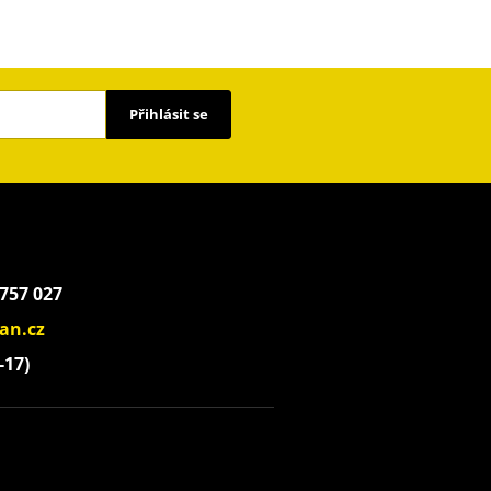
Přihlásit se
 757 027
an.cz
-17)