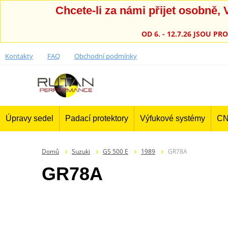
Chcete-li za námi přijet osobně
OD 6. - 12.7.26 JSOU 
Kontakty
FAQ
Obchodní podmínky
Úpravy sedel
Padací protektory
Výfukové systémy
CN
Domů
Suzuki
GS 500 E
1989
GR78A
GR78A