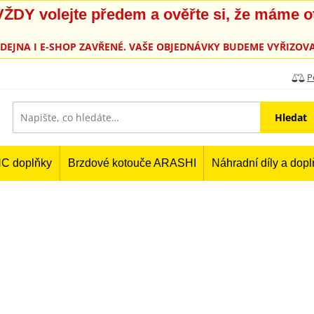
, VŽDY volejte předem a ověřte si, že máme 
PRODEJNA I E-SHOP ZAVŘENÉ. VAŠE OBJEDNÁVKY BUDEME VYŘIZOVA
P
Hledat
C doplňky
Brzdové kotouče ARASHI
Náhradní díly a dop