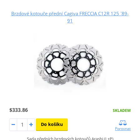
Brzdové kotouče přední Cagiva FRECCIA C12R 125 ´89-
91
$333.86
SKLADEM
Do košíku
Porovnat
Sada předních brzdových kotoučů Arashi (L+P)