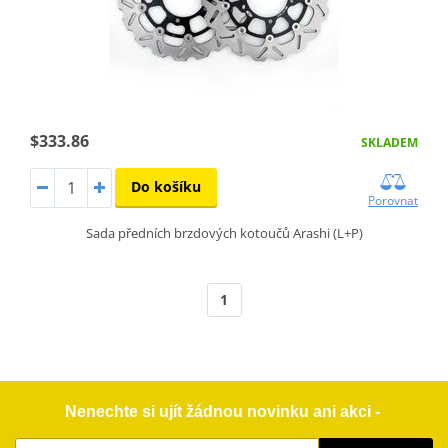
$333.86
SKLADEM
Do košíku
Porovnat
Sada předních brzdových kotoučů Arashi (L+P)
1
Nenechte si ujít žádnou novinku ani akci -