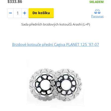
$333.86
SKLADEM
Do košíku
Porovnat
Sada předních brzdových kotoučů Arashi (L+P)
Brzdové kotouče přední Cagiva PLANET 125 ´97-07