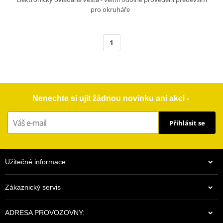
pro okruháře
1
Nenechte si ujít žádnou novinku ani akci -
Přihlásit se
Užitečné informace
Zákaznický servis
ADRESA PROVOZOVNY: