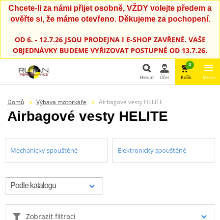
Chcete-li za námi přijet osobně, VŽDY volejte předem a
ověřte si, že máme otevřeno. Děkujeme za pochopení.
OD 6. - 12.7.26 JSOU PRODEJNA I E-SHOP ZAVŘENÉ. VAŠE
OBJEDNÁVKY BUDEME VYŘIZOVAT POSTUPNĚ OD 13.7.26.
0
Hledat
Účet
Košík
Menu
Hledat
Domů
Výbava motorkáře
Airbagové vesty HELITE
Airbagové vesty HELITE
Mechanicky spouštěné
Elektronicky spouštěné
Zobrazit filtraci