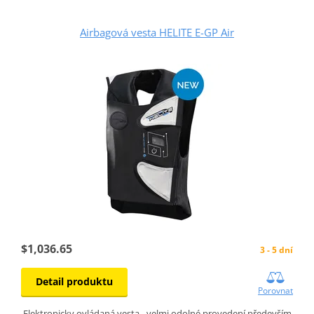
Airbagová vesta HELITE E-GP Air
$1,036.65
3 - 5 dní
Detail produktu
Porovnat
Elektronicky ovládaná vesta - velmi odolné provedení především