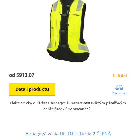
od $913.07
3 - 5 dní
Detail produktu
Porovnat
Elektronicky ovládaná airbagová vesta s vestavěným páteřovým
chráničem - fluorescenční…
Airbagová vesta HELITE E-Turtle 2 ČERNÁ