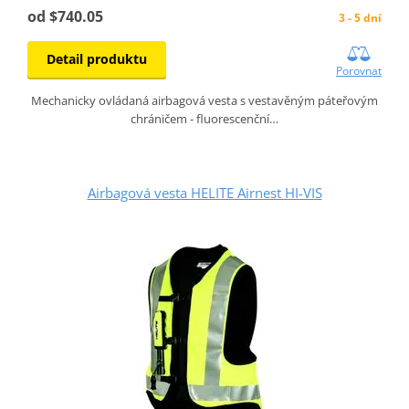
od $740.05
3 - 5 dní
Detail produktu
Porovnat
Mechanicky ovládaná airbagová vesta s vestavěným páteřovým
chráničem - fluorescenční…
Airbagová vesta HELITE Airnest HI-VIS