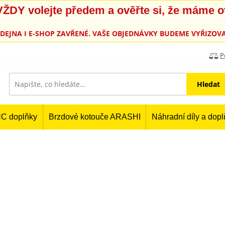
, VŽDY volejte předem a ověřte si, že máme 
PRODEJNA I E-SHOP ZAVŘENÉ. VAŠE OBJEDNÁVKY BUDEME VYŘIZOVA
P
Hledat
C doplňky
Brzdové kotouče ARASHI
Náhradní díly a dop