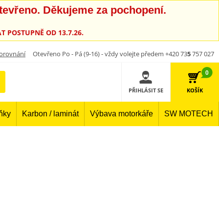
otevřeno. Děkujeme za pochopení.
T POSTUPNĚ OD 13.7.26.
orovnání
Otevřeno Po - Pá (9-16) - vždy volejte předem +420 73
5
757 027
0
PŘIHLÁSIT SE
KOŠÍK
lňky
Karbon / laminát
Výbava motorkáře
SW MOTECH