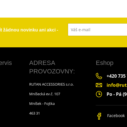
ít žádnou novinku ani akci -
ervis
ADRESA
Eshop
PROVOZOVNY:
+420 735
RUTAN ACCESSORIES s.r.o.
info@rut
Po - Pá (9
Mníšecká ev.č. 107
Mníšek - Fojtka
463 31
Facebook