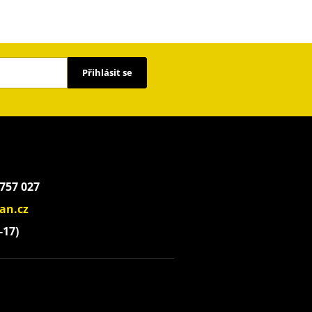
Přihlásit se
 757 027
an.cz
-17)