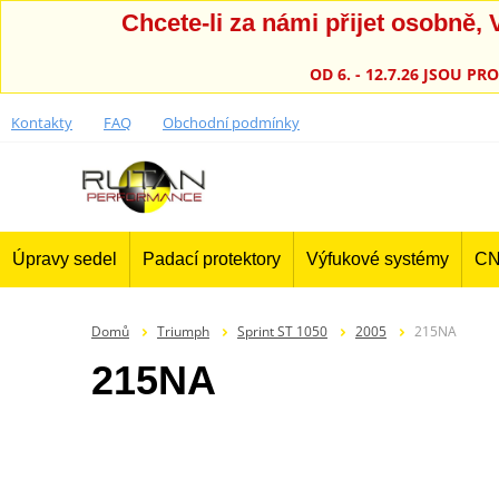
Chcete-li za námi přijet osobně
OD 6. - 12.7.26 JSOU 
Kontakty
FAQ
Obchodní podmínky
Úpravy sedel
Padací protektory
Výfukové systémy
CN
Domů
Triumph
Sprint ST 1050
2005
215NA
215NA