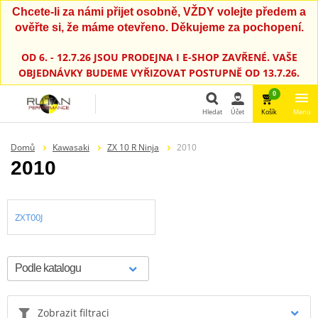
Chcete-li za námi přijet osobně, VŽDY volejte předem a
ověřte si, že máme otevřeno. Děkujeme za pochopení.
OD 6. - 12.7.26 JSOU PRODEJNA I E-SHOP ZAVŘENÉ. VAŠE
OBJEDNÁVKY BUDEME VYŘIZOVAT POSTUPNĚ OD 13.7.26.
0
Hledat
Účet
Košík
Menu
Hledat
Domů
Kawasaki
ZX 10 R Ninja
2010
2010
ZXT00J
Zobrazit filtraci