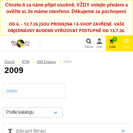
Chcete-li za námi přijet osobně, VŽDY volejte předem a
ověřte si, že máme otevřeno. Děkujeme za pochopení.
OD 6. - 12.7.26 JSOU PRODEJNA I E-SHOP ZAVŘENÉ. VAŠE
OBJEDNÁVKY BUDEME VYŘIZOVAT POSTUPNĚ OD 13.7.26.
0
Hledat
Účet
Košík
Menu
Hledat
Domů
KTM
690 Enduro
2009
2009
690EN
Zobrazit filtraci