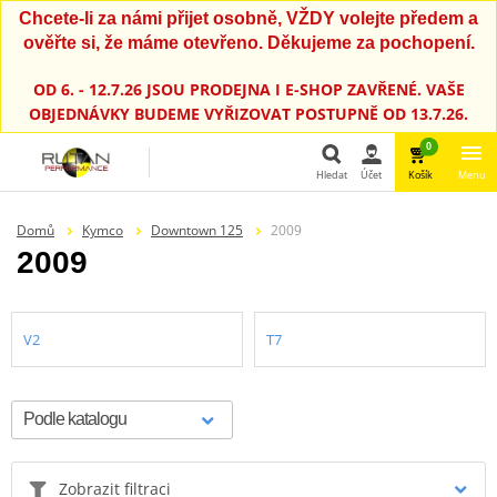
Chcete-li za námi přijet osobně, VŽDY volejte předem a
ověřte si, že máme otevřeno. Děkujeme za pochopení.
OD 6. - 12.7.26 JSOU PRODEJNA I E-SHOP ZAVŘENÉ. VAŠE
OBJEDNÁVKY BUDEME VYŘIZOVAT POSTUPNĚ OD 13.7.26.
0
Hledat
Účet
Košík
Menu
Hledat
Domů
Kymco
Downtown 125
2009
2009
V2
T7
Zobrazit filtraci