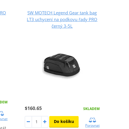
PRO
SW MOTECH Legend Gear tank bag
LT3 uchycení na podkovu řady PRO
černý 3-5L
ADEM
$160.65
SKLADEM
ovnat
Do košíku
Porovnat
ntáž