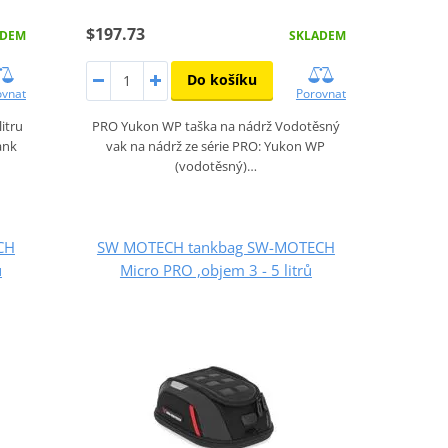
$197.73
ADEM
SKLADEM
Do košíku
ovnat
Porovnat
itru
PRO Yukon WP taška na nádrž Vodotěsný
ank
vak na nádrž ze série PRO: Yukon WP
(vodotěsný)…
CH
SW MOTECH tankbag SW-MOTECH
ů
Micro PRO ,objem 3 - 5 litrů