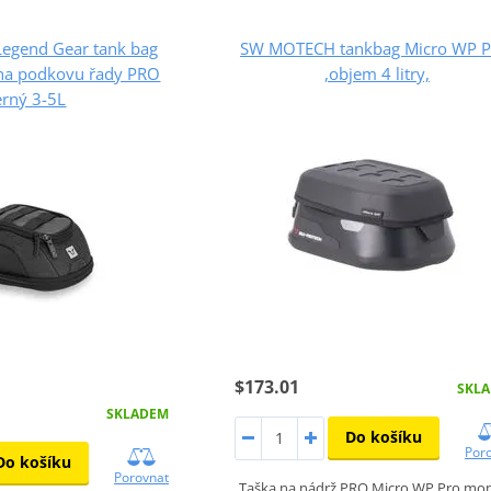
gend Gear tank bag
SW MOTECH tankbag Micro WP 
 na podkovu řady PRO
,objem 4 litry,
erný 3-5L
$173.01
SKL
SKLADEM
Do košíku
Por
Do košíku
Porovnat
Taška na nádrž PRO Micro WP Pro mo