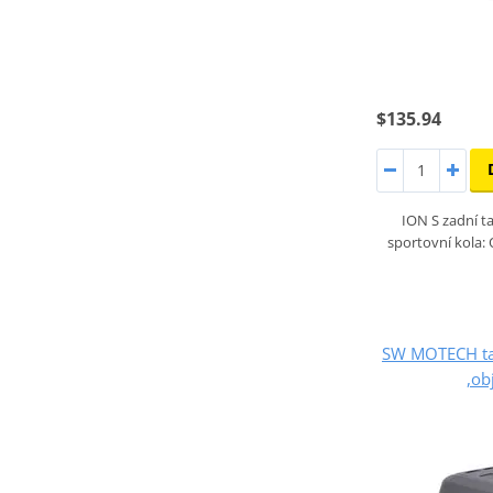
$135.94
ION S zadní t
sportovní kola:
SW MOTECH ta
,ob