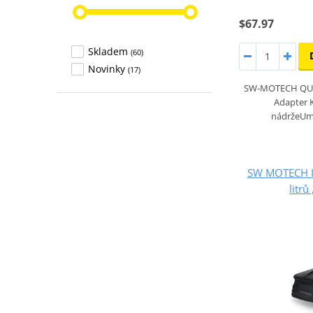
$67.97
Skladem
(60)
Novinky
(17)
SW-MOTECH QUI
Adapter 
nádržeUm
SW MOTECH I
litr