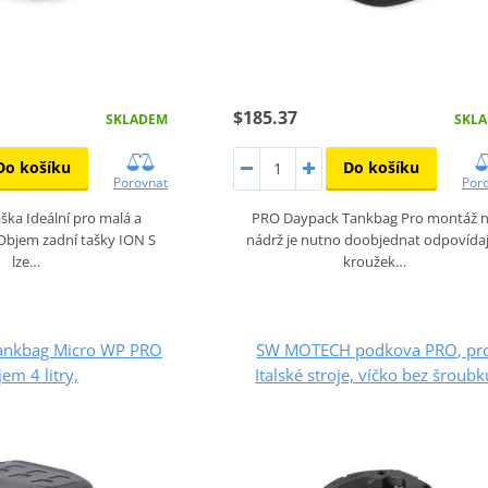
$185.37
SKLADEM
SKL
Do košíku
Do košíku
Porovnat
Por
aška Ideální pro malá a
PRO Daypack Tankbag Pro montáž 
 Objem zadní tašky ION S
nádrž je nutno doobjednat odpovídaj
lze…
kroužek…
nkbag Micro WP PRO
SW MOTECH podkova PRO, pr
jem 4 litry,
Italské stroje, víčko bez šroubk