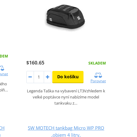
ADEM
$160.65
SKLADEM
ovnat
Do košíku
Porovnat
vého
áplň…
Legenda Taška na vybavení LT3Vzhledem k
velké poptávce nyní nabízíme model
tankvaku z…
CH
SW MOTECH tankbag Micro WP PRO
ů
,objem 4 litry,