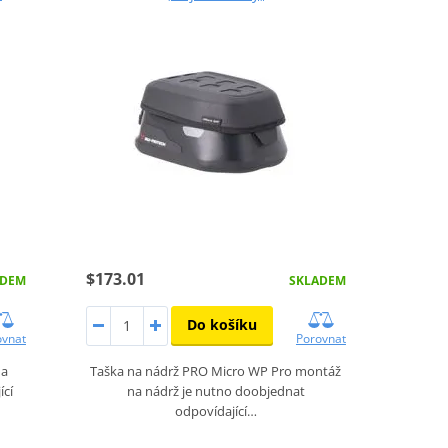
$173.01
ADEM
SKLADEM
Do košíku
ovnat
Porovnat
na
Taška na nádrž PRO Micro WP Pro montáž
ící
na nádrž je nutno doobjednat
odpovídající…