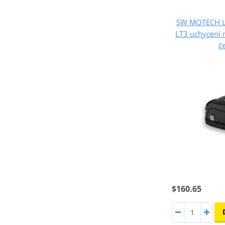
SW MOTECH Le
LT3 uchycení
č
$160.65