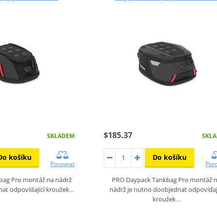
$185.37
SKLADEM
SKL
Do košíku
Do košíku
Porovnat
Por
bag Pro montáž na nádrž
PRO Daypack Tankbag Pro montáž 
nat odpovídající kroužek…
nádrž je nutno doobjednat odpovídaj
kroužek…