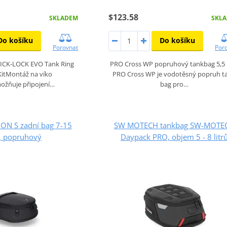
$123.58
SKLADEM
SKL
Do košíku
Do košíku
Porovnat
Por
CK-LOCK EVO Tank Ring
PRO Cross WP popruhový tankbag 5,5 l
KitMontáž na víko
PRO Cross WP je vodotěsný popruh t
ožňuje připojení…
bag pro…
ON S zadní bag 7-15
SW MOTECH tankbag SW-MOTE
ů , popruhový
Daypack PRO, objem 5 - 8 litr