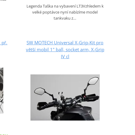
Legenda Taška na vybavení LT3Vzhledem k
velké poptávce nyní nabízíme model
tankvaku z…
 př.
SW MOTECH Universal X-Grip-Kit pro
větší mobil 1" ball, socket arm, X-Grip
IV cl