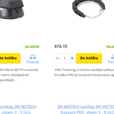
$74.15
SKLADEM
SKL
Do košíku
Do košíku
Porovnat
Por
PRO Micro WP Pro montáž
PRO Tankring U tohoto modelu tanko
e nutno doobjednat
kroužku PRO je továrně instalovaná n
povídající…
tankbag SW-MOTECH
SW MOTECH tankbag SW-MOTE
,objem 3 - 5 litrů
Daypack PRO, objem 5 - 8 litr