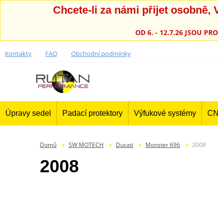
Chcete-li za námi přijet osobně
OD 6. - 12.7.26 JSOU 
Kontakty
FAQ
Obchodní podmínky
Úpravy sedel
Padací protektory
Výfukové systémy
CN
Domů
SW MOTECH
Ducati
Monster 696
2008
2008