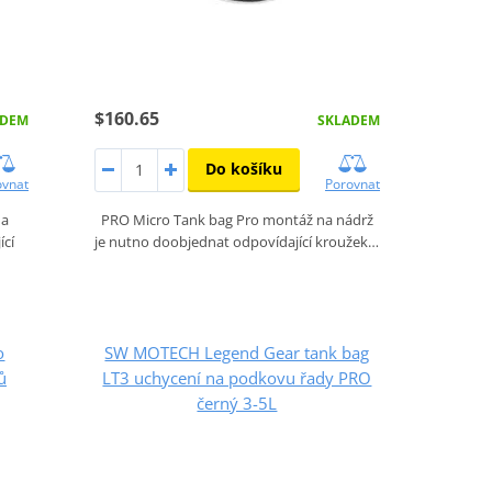
$160.65
ADEM
SKLADEM
Do košíku
ovnat
Porovnat
na
PRO Micro Tank bag Pro montáž na nádrž
ící
je nutno doobjednat odpovídající kroužek…
o
SW MOTECH Legend Gear tank bag
ů
LT3 uchycení na podkovu řady PRO
černý 3-5L