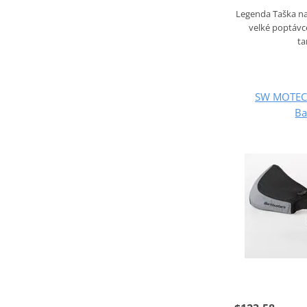
Legenda Taška n
velké poptávc
t
SW MOTECH 
Ba