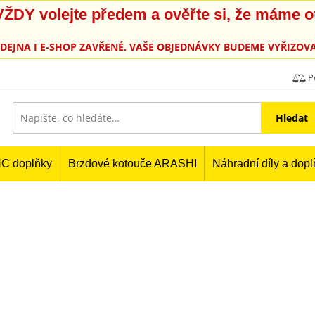
, VŽDY volejte předem a ověřte si, že máme 
PRODEJNA I E-SHOP ZAVŘENÉ. VAŠE OBJEDNÁVKY BUDEME VYŘIZOVA
P
Hledat
C doplňky
Brzdové kotouče ARASHI
Náhradní díly a dop