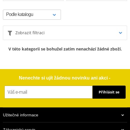
Zobrazit filtraci
V této kategorii se bohužel zatím nenachází žádné zboží.
Nenechte si ujít žádnou novinku ani akci -
Přihlásit se
Užitečné informace
Zákaznický servis