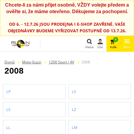
Chcete-li za námi přijet osobně, VŽDY volejte předem a
ověřte si, že máme otevřeno. Děkujeme za pochopení.
OD 6. - 12.7.26 JSOU PRODEJNA I E-SHOP ZAVŘENÉ. VAŠE
OBJEDNÁVKY BUDEME VYŘIZOVAT POSTUPNĚ OD 13.7.26.
0
Hledat
Účet
Košík
Menu
Hledat
Domů
Moto-Guzzi
1200 Sport / 4V
2008
2008
LP
LS
LS
LZ
LL
LM