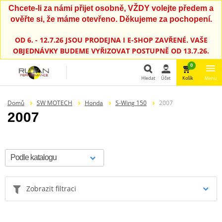
Chcete-li za námi přijet osobně, VŽDY volejte předem a
ověřte si, že máme otevřeno. Děkujeme za pochopení.
OD 6. - 12.7.26 JSOU PRODEJNA I E-SHOP ZAVŘENÉ. VAŠE
OBJEDNÁVKY BUDEME VYŘIZOVAT POSTUPNĚ OD 13.7.26.
0
Hledat
Účet
Košík
Menu
Hledat
Domů
SW MOTECH
Honda
S-Wing 150
2007
2007
Zobrazit filtraci