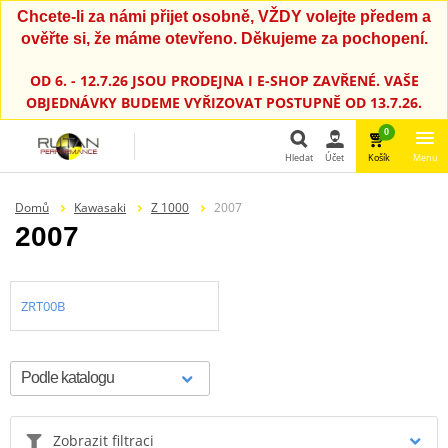
Chcete-li za námi přijet osobně, VŽDY volejte předem a
ověřte si, že máme otevřeno. Děkujeme za pochopení.
OD 6. - 12.7.26 JSOU PRODEJNA I E-SHOP ZAVŘENÉ. VAŠE
OBJEDNÁVKY BUDEME VYŘIZOVAT POSTUPNĚ OD 13.7.26.
0
Hledat
Účet
Košík
Menu
Hledat
Domů
Kawasaki
Z 1000
2007
2007
ZRT00B
Zobrazit filtraci