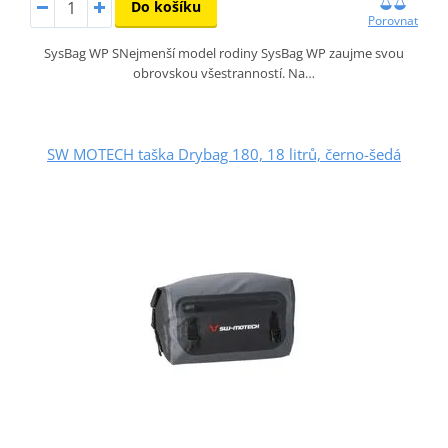
Do košíku
Porovnat
SysBag WP SNejmenší model rodiny SysBag WP zaujme svou
obrovskou všestranností. Na…
SW MOTECH taška Drybag 180, 18 litrů, černo-šedá