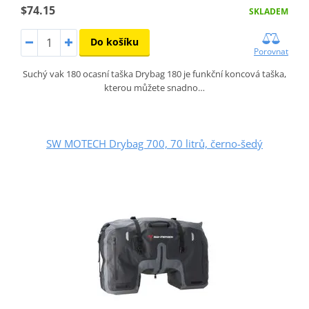
$74.15
SKLADEM
Do košíku
Porovnat
Suchý vak 180 ocasní taška Drybag 180 je funkční koncová taška,
kterou můžete snadno…
SW MOTECH Drybag 700, 70 litrů, černo-šedý