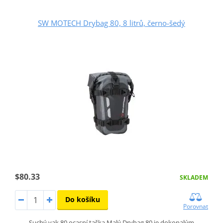
SW MOTECH Drybag 80, 8 litrů, černo-šedý
$80.33
SKLADEM
Do košíku
Porovnat
Suchý vak 80 ocasní taška Malý Drybag 80 je dokonalým