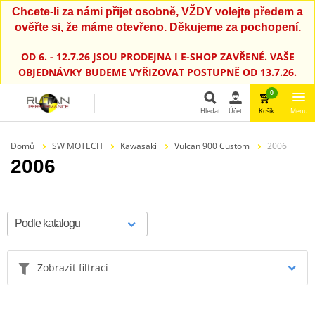
Chcete-li za námi přijet osobně, VŽDY volejte předem a
ověřte si, že máme otevřeno. Děkujeme za pochopení.
OD 6. - 12.7.26 JSOU PRODEJNA I E-SHOP ZAVŘENÉ. VAŠE
OBJEDNÁVKY BUDEME VYŘIZOVAT POSTUPNĚ OD 13.7.26.
0
Hledat
Účet
Košík
Menu
Hledat
Domů
SW MOTECH
Kawasaki
Vulcan 900 Custom
2006
2006
Zobrazit filtraci