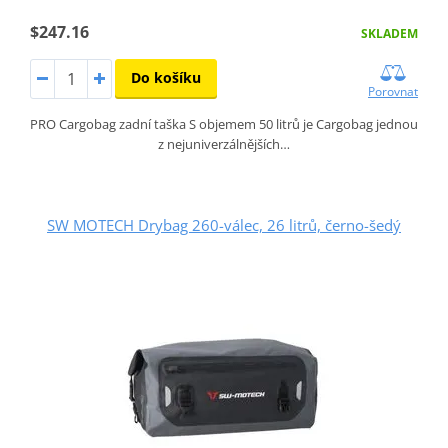
$247.16
SKLADEM
Do košíku
Porovnat
PRO Cargobag zadní taška S objemem 50 litrů je Cargobag jednou
z nejuniverzálnějších…
SW MOTECH Drybag 260-válec, 26 litrů, černo-šedý