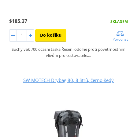
$185.37
SKLADEM
Do košíku
Porovnat
Suchý vak 700 ocasní taška Řešení odolné proti povětrnostním
vlivům pro cestovatele,…
SW MOTECH Drybag 80, 8 litrů, černo-šedý