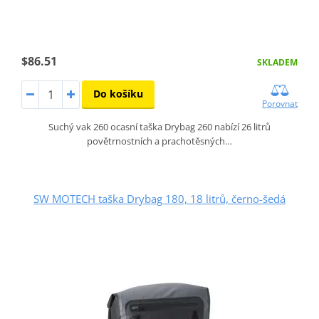
$86.51
SKLADEM
Do košíku
Porovnat
Suchý vak 260 ocasní taška Drybag 260 nabízí 26 litrů
povětrnostních a prachotěsných…
SW MOTECH taška Drybag 180, 18 litrů, černo-šedá