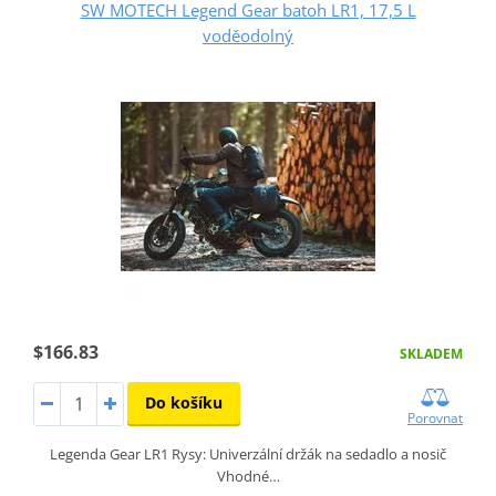
SW MOTECH Legend Gear batoh LR1, 17,5 L
voděodolný
$166.83
SKLADEM
Do košíku
Porovnat
Legenda Gear LR1 Rysy: Univerzální držák na sedadlo a nosič
Vhodné…