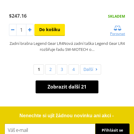
$247.16
SKLADEM
Do košíku
Porovnat
Zadní brašna Legend Gear LR4Nová zadní taška Legend Gear LR4
rozšiřuje řadu SW-MOTECH o…
1
2
3
4
Další
Zobrazit další 21
Nenechte si ujít žádnou novinku ani akci -
Přihlásit se