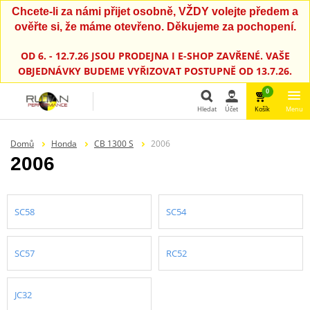
Chcete-li za námi přijet osobně, VŽDY volejte předem a
ověřte si, že máme otevřeno. Děkujeme za pochopení.
OD 6. - 12.7.26 JSOU PRODEJNA I E-SHOP ZAVŘENÉ. VAŠE
OBJEDNÁVKY BUDEME VYŘIZOVAT POSTUPNĚ OD 13.7.26.
0
Hledat
Účet
Košík
Menu
Hledat
Domů
Honda
CB 1300 S
2006
2006
SC58
SC54
SC57
RC52
JC32