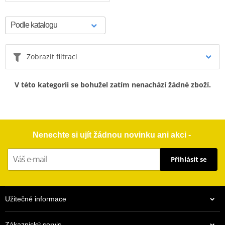
Zobrazit filtraci
V této kategorii se bohužel zatím nenachází žádné zboží.
Nenechte si ujít žádnou novinku ani akci -
Přihlásit se
Užitečné informace
Zákaznický servis