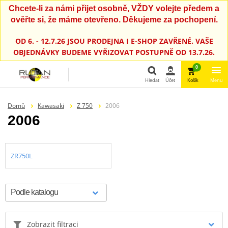
Chcete-li za námi přijet osobně, VŽDY volejte předem a
ověřte si, že máme otevřeno. Děkujeme za pochopení.
OD 6. - 12.7.26 JSOU PRODEJNA I E-SHOP ZAVŘENÉ. VAŠE
OBJEDNÁVKY BUDEME VYŘIZOVAT POSTUPNĚ OD 13.7.26.
0
Hledat
Účet
Košík
Menu
Hledat
Domů
Kawasaki
Z 750
2006
2006
ZR750L
Zobrazit filtraci