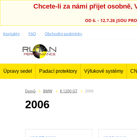
Chcete-li za námi přijet osobně
OD 6. - 12.7.26 JSOU 
Kontakty
FAQ
Obchodní podmínky
Úpravy sedel
Padací protektory
Výfukové systémy
CN
Domů
BMW
K 1200 GT
2006
2006