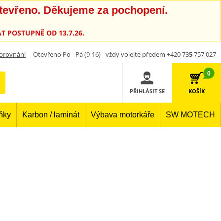
otevřeno. Děkujeme za pochopení.
T POSTUPNĚ OD 13.7.26.
orovnání
Otevřeno Po - Pá (9-16) - vždy volejte předem +420 73
5
757 027
0
PŘIHLÁSIT SE
KOŠÍK
lňky
Karbon / laminát
Výbava motorkáře
SW MOTECH