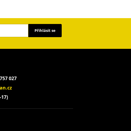
Přihlásit se
 757 027
an.cz
-17)