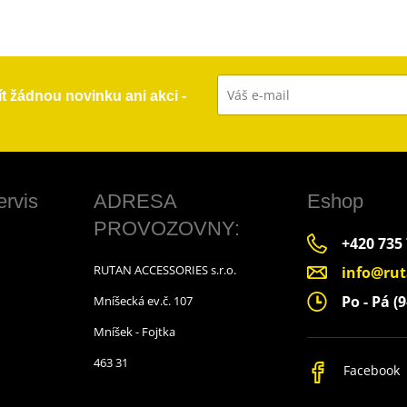
ít žádnou novinku ani akci -
ervis
ADRESA
Eshop
PROVOZOVNY:
+420 735
RUTAN ACCESSORIES s.r.o.
info@rut
Po - Pá (9
Mníšecká ev.č. 107
Mníšek - Fojtka
463 31
Facebook