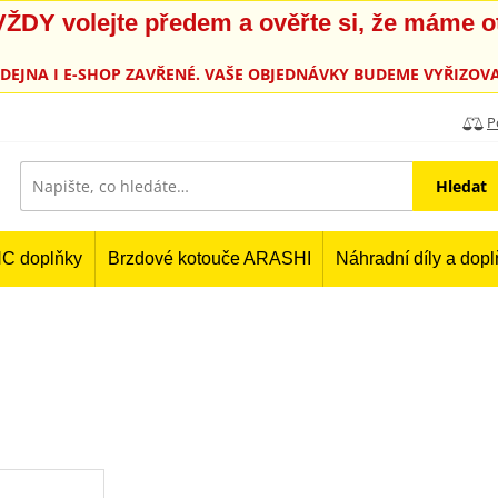
, VŽDY volejte předem a ověřte si, že máme 
PRODEJNA I E-SHOP ZAVŘENÉ. VAŠE OBJEDNÁVKY BUDEME VYŘIZOVA
P
Hledat
C doplňky
Brzdové kotouče ARASHI
Náhradní díly a dop