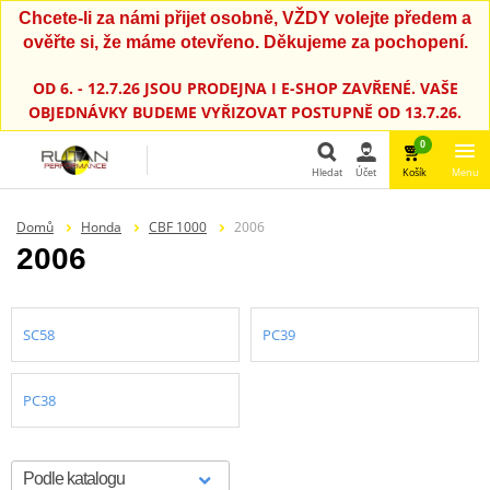
Chcete-li za námi přijet osobně, VŽDY volejte předem a
ověřte si, že máme otevřeno. Děkujeme za pochopení.
OD 6. - 12.7.26 JSOU PRODEJNA I E-SHOP ZAVŘENÉ. VAŠE
OBJEDNÁVKY BUDEME VYŘIZOVAT POSTUPNĚ OD 13.7.26.
0
Hledat
Účet
Košík
Menu
Hledat
Domů
Honda
CBF 1000
2006
2006
SC58
PC39
PC38