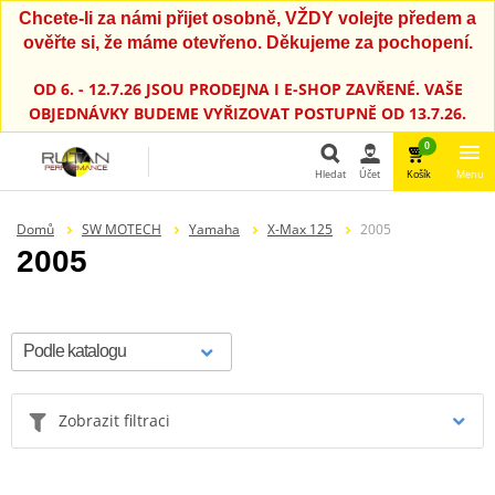
Chcete-li za námi přijet osobně, VŽDY volejte předem a
ověřte si, že máme otevřeno. Děkujeme za pochopení.
OD 6. - 12.7.26 JSOU PRODEJNA I E-SHOP ZAVŘENÉ. VAŠE
OBJEDNÁVKY BUDEME VYŘIZOVAT POSTUPNĚ OD 13.7.26.
0
Hledat
Účet
Košík
Menu
Hledat
Domů
SW MOTECH
Yamaha
X-Max 125
2005
2005
Zobrazit filtraci