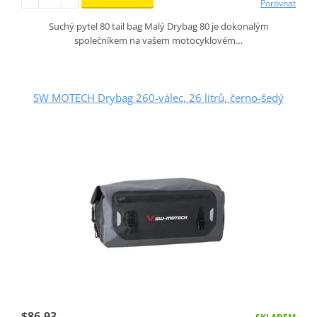
Porovnat
Suchý pytel 80 tail bag Malý Drybag 80 je dokonalým
společníkem na vašem motocyklovém…
SW MOTECH Drybag 260-válec, 26 litrů, černo-šedý
$86.93