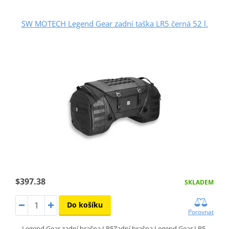
SW MOTECH Legend Gear zadní taška LR5 černá 52 l.
$397.38
SKLADEM
Do košíku
Porovnat
Legend Gear zadní brašna LR5Zadní brašna Legend Gear LR5,