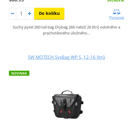
SKLADEM
Do košíku
Porovnat
Suchý pytel 260 tail bag Drybag 260 nabízí 26 litrů odolného a
prachotěsného úložného…
SW MOTECH SysBag WP S, 12-16 litrů
NOVINKA