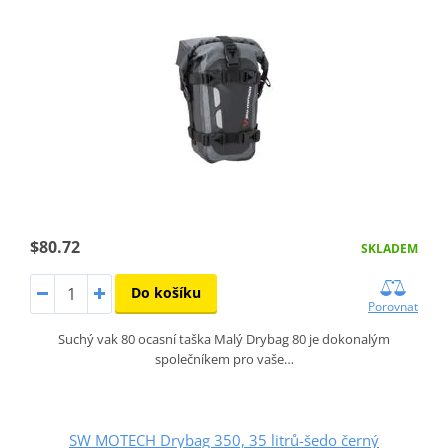
$80.72
SKLADEM
Do košíku
Porovnat
Suchý vak 80 ocasní taška Malý Drybag 80 je dokonalým
společníkem pro vaše…
SW MOTECH Drybag 350, 35 litrů-šedo černý