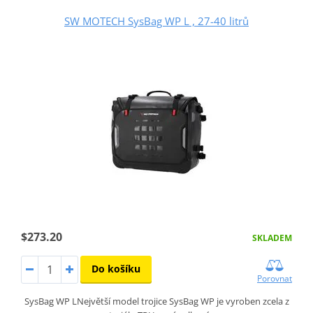
SW MOTECH SysBag WP L , 27-40 litrů
$273.20
SKLADEM
Do košíku
Porovnat
SysBag WP LNejvětší model trojice SysBag WP je vyroben zcela z