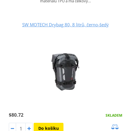
materiálu TPU a má celkový…
SW MOTECH Drybag 80, 8 litrů, černo-šedý
$80.72
SKLADEM
Do košíku