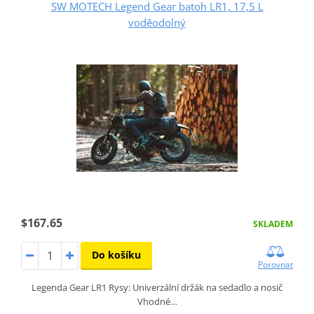
SW MOTECH Legend Gear batoh LR1, 17,5 L
voděodolný
$167.65
SKLADEM
Do košíku
Porovnat
Legenda Gear LR1 Rysy: Univerzální držák na sedadlo a nosič
Vhodné…