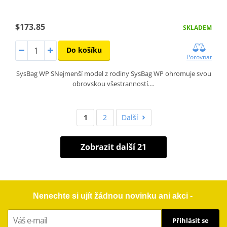
$173.85
SKLADEM
Do košíku
Porovnat
SysBag WP SNejmenší model z rodiny SysBag WP ohromuje svou
obrovskou všestranností.…
1
2
Další
Zobrazit další 21
Nenechte si ujít žádnou novinku ani akci -
Přihlásit se