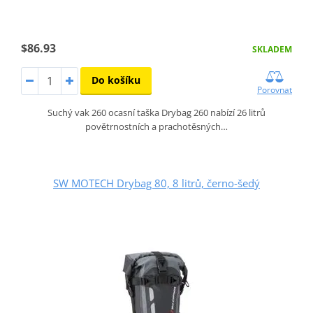
$86.93
SKLADEM
Do košíku
Porovnat
Suchý vak 260 ocasní taška Drybag 260 nabízí 26 litrů
povětrnostních a prachotěsných…
SW MOTECH Drybag 80, 8 litrů, černo-šedý