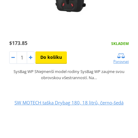
$173.85
SKLADEM
Do košíku
Porovnat
SysBag WP SNejmenší model rodiny SysBag WP zaujme svou
obrovskou všestranností. Na…
SW MOTECH taška Drybag 180, 18 litrů, černo-šedá