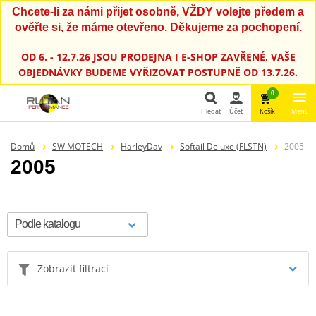
Chcete-li za námi přijet osobně, VŽDY volejte předem a
ověřte si, že máme otevřeno. Děkujeme za pochopení.
OD 6. - 12.7.26 JSOU PRODEJNA I E-SHOP ZAVŘENÉ. VAŠE
OBJEDNÁVKY BUDEME VYŘIZOVAT POSTUPNĚ OD 13.7.26.
0
Hledat
Účet
Košík
Menu
Hledat
Domů
SW MOTECH
HarleyDav
Softail Deluxe (FLSTN)
2005
2005
Zobrazit filtraci