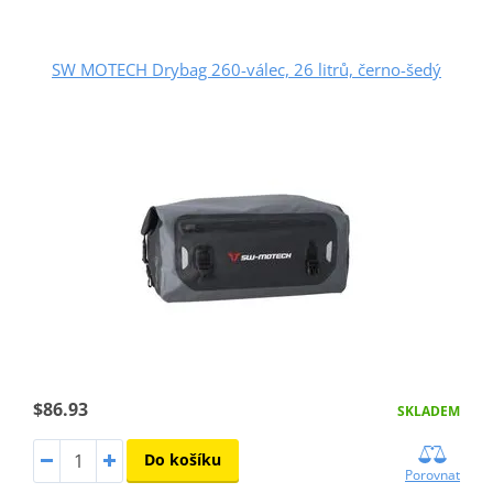
SW MOTECH Drybag 260-válec, 26 litrů, černo-šedý
$86.93
SKLADEM
Do košíku
Porovnat