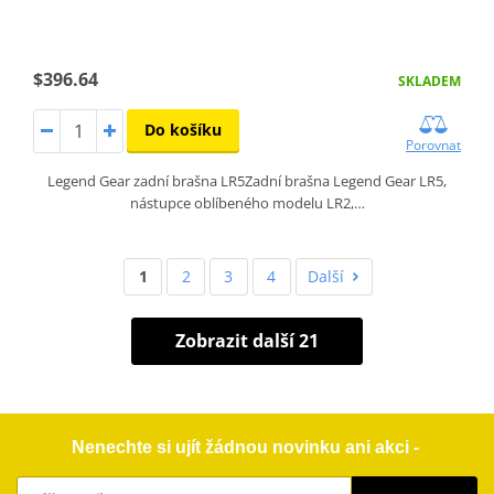
$396.64
SKLADEM
Do košíku
Porovnat
Legend Gear zadní brašna LR5Zadní brašna Legend Gear LR5,
nástupce oblíbeného modelu LR2,…
1
2
3
4
Další
Zobrazit další 21
Nenechte si ujít žádnou novinku ani akci -