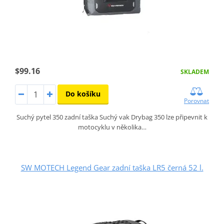
$99.16
SKLADEM
Do košíku
Porovnat
Suchý pytel 350 zadní taška Suchý vak Drybag 350 lze připevnit k
motocyklu v několika…
SW MOTECH Legend Gear zadní taška LR5 černá 52 l.