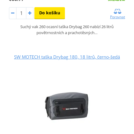
Do košíku
Porovnat
Suchý vak 260 ocasní taška Drybag 260 nabízí 26 litrů
povětrnostních a prachotěsných…
SW MOTECH taška Drybag 180, 18 litrů, černo-šedá