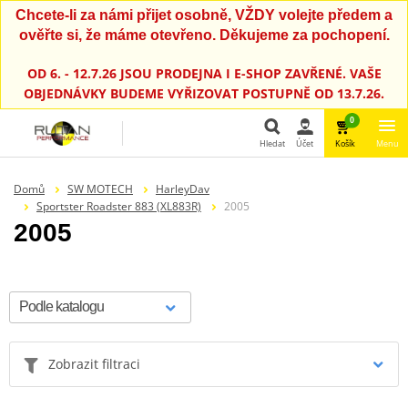
Chcete-li za námi přijet osobně, VŽDY volejte předem a
ověřte si, že máme otevřeno. Děkujeme za pochopení.
OD 6. - 12.7.26 JSOU PRODEJNA I E-SHOP ZAVŘENÉ. VAŠE
OBJEDNÁVKY BUDEME VYŘIZOVAT POSTUPNĚ OD 13.7.26.
0
Hledat
Účet
Košík
Menu
Hledat
Domů
SW MOTECH
HarleyDav
Sportster Roadster 883 (XL883R)
2005
2005
Zobrazit filtraci