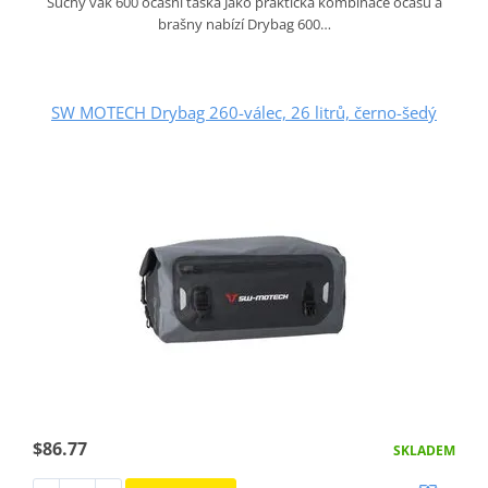
Suchý vak 600 ocasní taška Jako praktická kombinace ocasu a
brašny nabízí Drybag 600…
SW MOTECH Drybag 260-válec, 26 litrů, černo-šedý
$86.77
SKLADEM