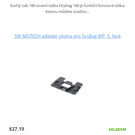
Suchý vak 180 ocasní taška Drybag 180 je funkční koncová taška,
kterou můžete snadno…
SW MOTECH adapter plotna pro SysBag WP, S, levá
$37.19
SKLADEM