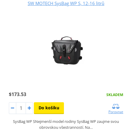
SW MOTECH SysBag WP S, 12-16 litrů
$173.53
SKLADEM
Do košíku
Porovnat
SysBag WP SNejmenší model rodiny SysBag WP zaujme svou
obrovskou všestranností. Na…