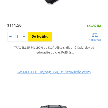
$111.56
SKLADEM
Do košíku
Porovnat
TRAVELLER PILLION polštář Užijte si dlouhé jízdy, dokud
nedorazíte do cíle: Polštář…
SW MOTECH Drybag 350, 35 litrů-šedo černý