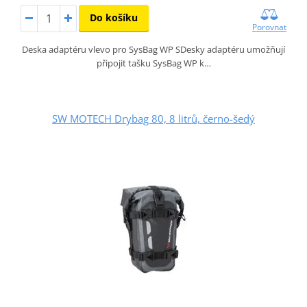
Do košíku
Porovnat
Deska adaptéru vlevo pro SysBag WP SDesky adaptéru umožňují
připojit tašku SysBag WP k…
SW MOTECH Drybag 80, 8 litrů, černo-šedý