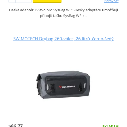
Porovnat
Deska adaptéru vlevo pro SysBag WP SDesky adaptéru umožňují
připojit tašku SysBag WP k…
SW MOTECH Drybag 260-válec, 26 litrů, černo-šedý
$86.77
SKLADEM