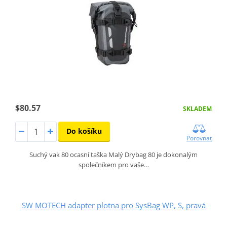
$80.57
SKLADEM
Do košíku
Porovnat
Suchý vak 80 ocasní taška Malý Drybag 80 je dokonalým
společníkem pro vaše…
SW MOTECH adapter plotna pro SysBag WP, S, pravá