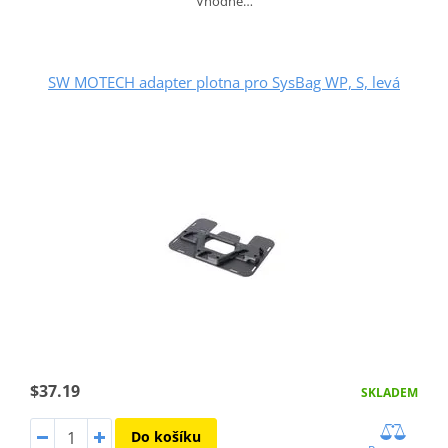
Vhodné…
SW MOTECH adapter plotna pro SysBag WP, S, levá
$37.19
SKLADEM
Do košíku