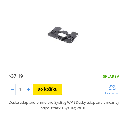
$37.19
SKLADEM
Do košíku
Porovnat
Deska adaptéru přímo pro SysBag WP SDesky adaptéru umožňují
připojit tašku SysBag WP k…