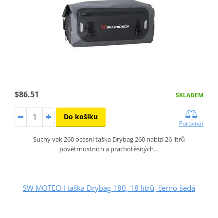
$86.51
SKLADEM
Do košíku
Porovnat
Suchý vak 260 ocasní taška Drybag 260 nabízí 26 litrů
povětrnostních a prachotěsných…
SW MOTECH taška Drybag 180, 18 litrů, černo-šedá