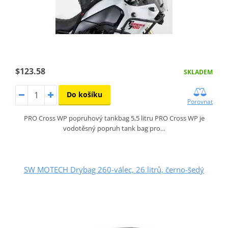
$123.58
SKLADEM
Do košíku
Porovnat
PRO Cross WP popruhový tankbag 5,5 litru PRO Cross WP je
vodotěsný popruh tank bag pro…
SW MOTECH Drybag 260-válec, 26 litrů, černo-šedý