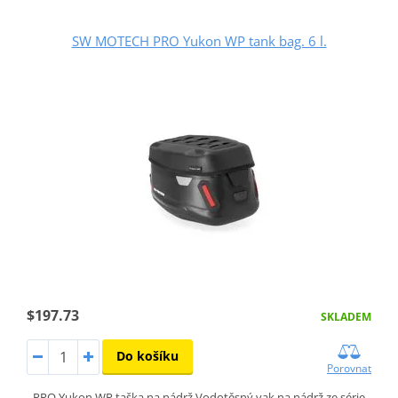
SW MOTECH PRO Yukon WP tank bag. 6 l.
$197.73
SKLADEM
Do košíku
Porovnat
PRO Yukon WP taška na nádrž Vodotěsný vak na nádrž ze série