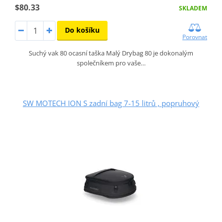
$80.33
SKLADEM
Do košíku
Porovnat
Suchý vak 80 ocasní taška Malý Drybag 80 je dokonalým
společníkem pro vaše…
SW MOTECH ION S zadní bag 7-15 litrů , popruhový