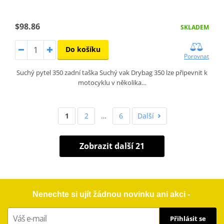
$98.86
SKLADEM
Do košíku
Porovnat
Suchý pytel 350 zadní taška Suchý vak Drybag 350 lze připevnit k
motocyklu v několika…
1
2
…
6
Další
Zobrazit další 21
Nenechte si ujít žádnou novinku ani akci -
Přihlásit se