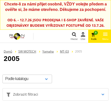
Chcete-li za námi přijet osobně, VŽDY volejte předem a
ověřte si, že máme otevřeno. Děkujeme za pochopení.
OD 6. - 12.7.26 JSOU PRODEJNA I E-SHOP ZAVŘENÉ. VAŠE
OBJEDNÁVKY BUDEME VYŘIZOVAT POSTUPNĚ OD 13.7.26.
0
Hledat
Účet
Košík
Menu
Hledat
Domů
SW MOTECH
Yamaha
MT-03
2005
2005
Zobrazit filtraci