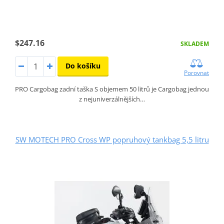
$247.16
SKLADEM
Do košíku
Porovnat
PRO Cargobag zadní taška S objemem 50 litrů je Cargobag jednou
z nejuniverzálnějších…
SW MOTECH PRO Cross WP popruhový tankbag 5,5 litru