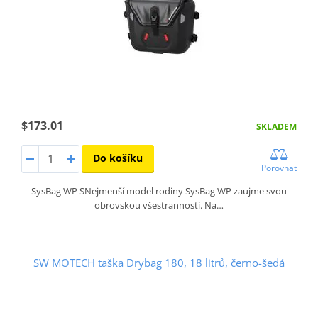
$173.01
SKLADEM
Do košíku
Porovnat
SysBag WP SNejmenší model rodiny SysBag WP zaujme svou
obrovskou všestranností. Na…
SW MOTECH taška Drybag 180, 18 litrů, černo-šedá