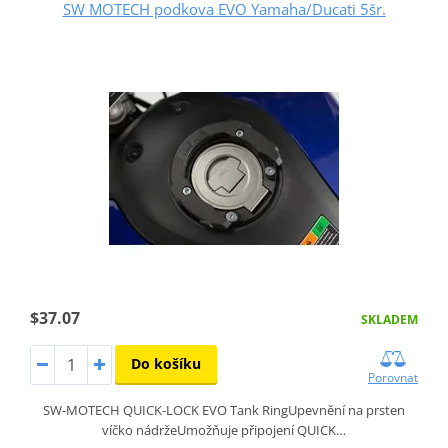
SW MOTECH podkova EVO Yamaha/Ducati 5šr.
$37.07
SKLADEM
Do košíku
Porovnat
SW-MOTECH QUICK-LOCK EVO Tank RingUpevnění na prsten
víčko nádržeUmožňuje připojení QUICK…