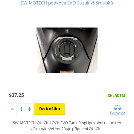
SW MOTECH podkova EVO Suzuki-5 šroubků
$37.25
SKLADEM
Do košíku
Porovnat
SW-MOTECH QUICK-LOCK EVO Tank RingUpevnění na prsten
víčko nádržeUmožňuje připojení QUICK…