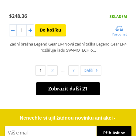
$248.36
SKLADEM
Do košíku
Porovnat
Zadní brašna Legend Gear LR4Nová zadní taška Legend Gear LR4
rozšiřuje řadu SW-MOTECH o…
1
2
…
7
Další
Zobrazit další 21
Nenechte si ujít žádnou novinku ani akci -
Přihlásit se