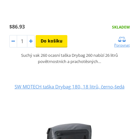
$86.93
SKLADEM
Do košíku
Porovnat
Suchý vak 260 ocasní taška Drybag 260 nabízí 26 litrů
povětrnostních a prachotěsných…
SW MOTECH taška Drybag 180, 18 litrů, černo-šedá