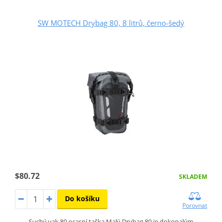
SW MOTECH Drybag 80, 8 litrů, černo-šedý
$80.72
SKLADEM
Do košíku
Porovnat
Suchý vak 80 ocasní taška Malý Drybag 80 je dokonalým