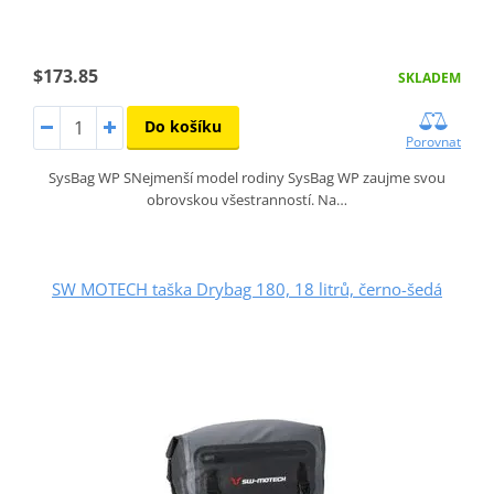
$173.85
SKLADEM
Do košíku
Porovnat
SysBag WP SNejmenší model rodiny SysBag WP zaujme svou
obrovskou všestranností. Na…
SW MOTECH taška Drybag 180, 18 litrů, černo-šedá