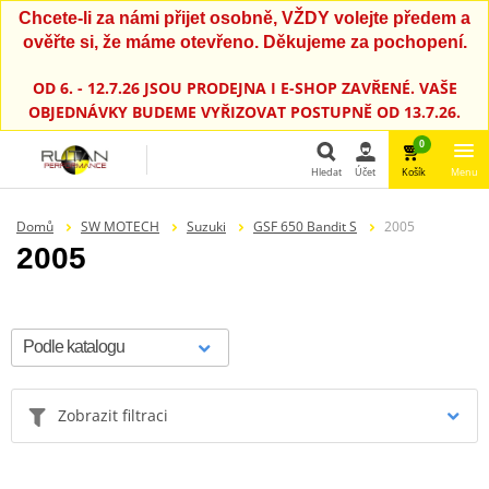
Chcete-li za námi přijet osobně, VŽDY volejte předem a
ověřte si, že máme otevřeno. Děkujeme za pochopení.
OD 6. - 12.7.26 JSOU PRODEJNA I E-SHOP ZAVŘENÉ. VAŠE
OBJEDNÁVKY BUDEME VYŘIZOVAT POSTUPNĚ OD 13.7.26.
0
Hledat
Účet
Košík
Menu
Hledat
Domů
SW MOTECH
Suzuki
GSF 650 Bandit S
2005
2005
Zobrazit filtraci