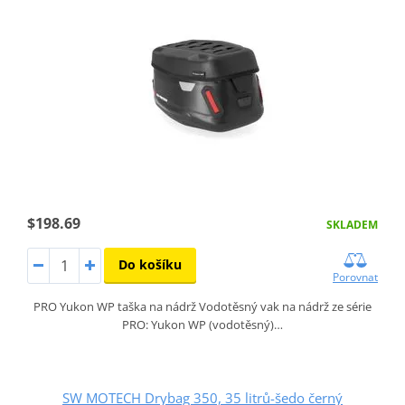
$198.69
SKLADEM
Do košíku
Porovnat
PRO Yukon WP taška na nádrž Vodotěsný vak na nádrž ze série
PRO: Yukon WP (vodotěsný)…
SW MOTECH Drybag 350, 35 litrů-šedo černý