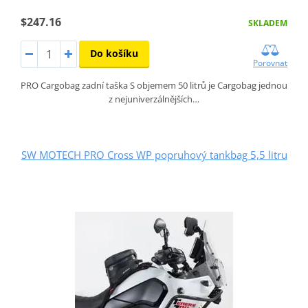
$247.16
SKLADEM
Do košíku
Porovnat
PRO Cargobag zadní taška S objemem 50 litrů je Cargobag jednou
z nejuniverzálnějších…
SW MOTECH PRO Cross WP popruhový tankbag 5,5 litru