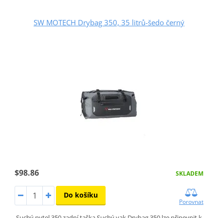
SW MOTECH Drybag 350, 35 litrů-šedo černý
$98.86
SKLADEM
Do košíku
Porovnat
Suchý pytel 350 zadní taška Suchý vak Drybag 350 lze připevnit k