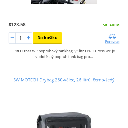
$123.58
SKLADEM
Do košíku
Porovnat
PRO Cross WP popruhový tankbag 5,5 litru PRO Cross WP je
vodotěsný popruh tank bag pro…
SW MOTECH Drybag 260-válec, 26 litrů, černo-šedý