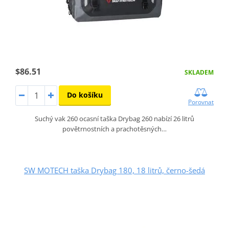
$86.51
SKLADEM
Do košíku
Porovnat
Suchý vak 260 ocasní taška Drybag 260 nabízí 26 litrů
povětrnostních a prachotěsných…
SW MOTECH taška Drybag 180, 18 litrů, černo-šedá