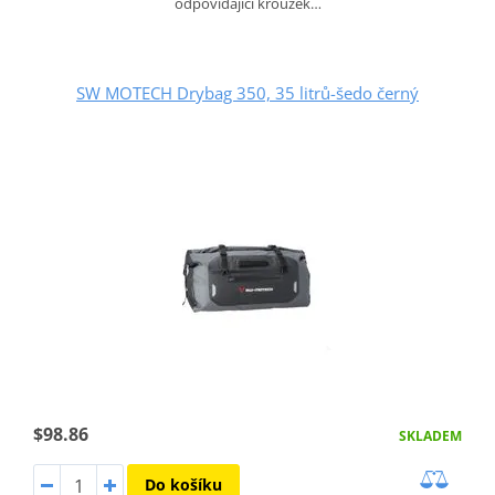
odpovídající kroužek…
SW MOTECH Drybag 350, 35 litrů-šedo černý
$98.86
SKLADEM
Do košíku