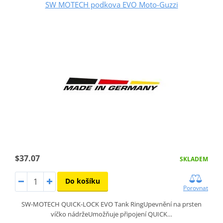
SW MOTECH podkova EVO Moto-Guzzi
$37.07
SKLADEM
Do košíku
Porovnat
SW-MOTECH QUICK-LOCK EVO Tank RingUpevnění na prsten
víčko nádržeUmožňuje připojení QUICK…