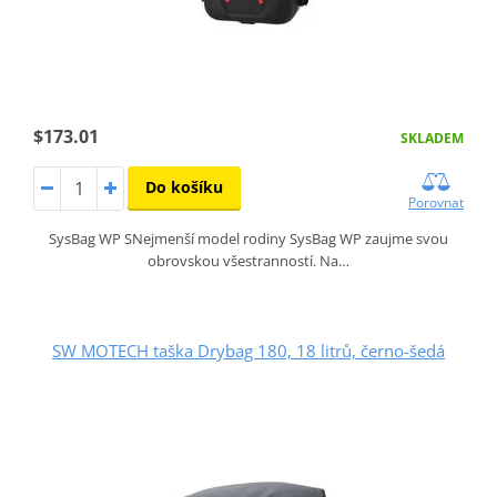
$173.01
SKLADEM
Do košíku
Porovnat
SysBag WP SNejmenší model rodiny SysBag WP zaujme svou
obrovskou všestranností. Na…
SW MOTECH taška Drybag 180, 18 litrů, černo-šedá