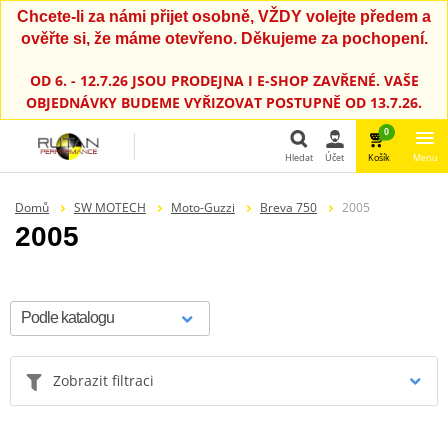
Chcete-li za námi přijet osobně, VŽDY volejte předem a
ověřte si, že máme otevřeno. Děkujeme za pochopení.
OD 6. - 12.7.26 JSOU PRODEJNA I E-SHOP ZAVŘENÉ. VAŠE
OBJEDNÁVKY BUDEME VYŘIZOVAT POSTUPNĚ OD 13.7.26.
0
Hledat
Účet
Košík
Menu
Hledat
Domů
SW MOTECH
Moto-Guzzi
Breva 750
2005
2005
Zobrazit filtraci