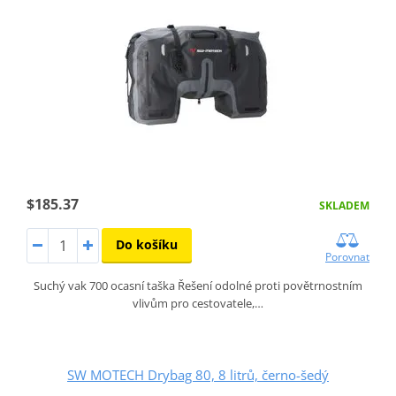
$185.37
SKLADEM
Do košíku
Porovnat
Suchý vak 700 ocasní taška Řešení odolné proti povětrnostním
vlivům pro cestovatele,…
SW MOTECH Drybag 80, 8 litrů, černo-šedý