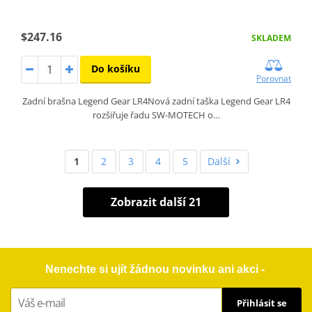
$247.16
SKLADEM
Do košíku
Porovnat
Zadní brašna Legend Gear LR4Nová zadní taška Legend Gear LR4
rozšiřuje řadu SW-MOTECH o…
1
2
3
4
5
Další
Zobrazit další 21
Nenechte si ujít žádnou novinku ani akci -
Přihlásit se