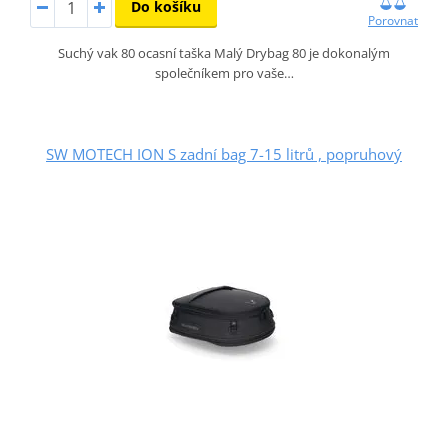
Do košíku
Porovnat
Suchý vak 80 ocasní taška Malý Drybag 80 je dokonalým
společníkem pro vaše…
SW MOTECH ION S zadní bag 7-15 litrů , popruhový