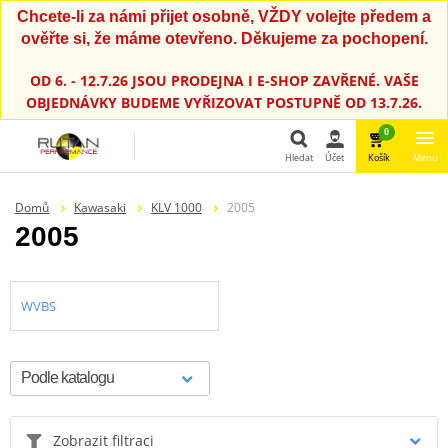
Chcete-li za námi přijet osobně, VŽDY volejte předem a
ověřte si, že máme otevřeno. Děkujeme za pochopení.
OD 6. - 12.7.26 JSOU PRODEJNA I E-SHOP ZAVŘENÉ. VAŠE
OBJEDNÁVKY BUDEME VYŘIZOVAT POSTUPNĚ OD 13.7.26.
0
Hledat
Účet
Košík
Menu
Hledat
Domů
Kawasaki
KLV 1000
2005
2005
WVBS
Zobrazit filtraci