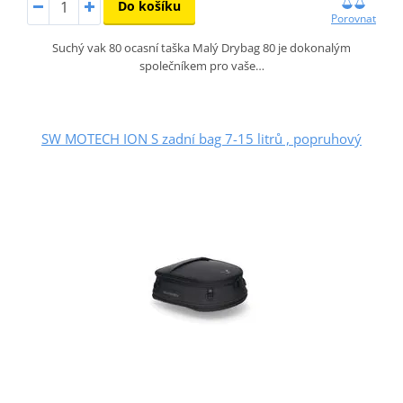
Do košíku
Porovnat
Suchý vak 80 ocasní taška Malý Drybag 80 je dokonalým
společníkem pro vaše…
SW MOTECH ION S zadní bag 7-15 litrů , popruhový