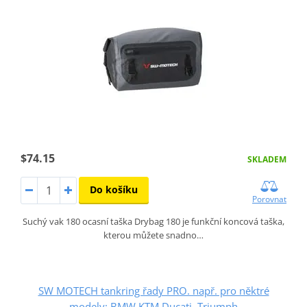
$74.15
SKLADEM
Do košíku
Porovnat
Suchý vak 180 ocasní taška Drybag 180 je funkční koncová taška,
kterou můžete snadno…
SW MOTECH tankring řady PRO. např. pro něktré
modely: BMW,KTM,Ducati, Triumph