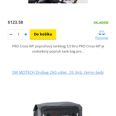
$123.58
SKLADEM
Do košíku
Porovnat
PRO Cross WP popruhový tankbag 5,5 litru PRO Cross WP je
vodotěsný popruh tank bag pro…
SW MOTECH Drybag 260-válec, 26 litrů, černo-šedý