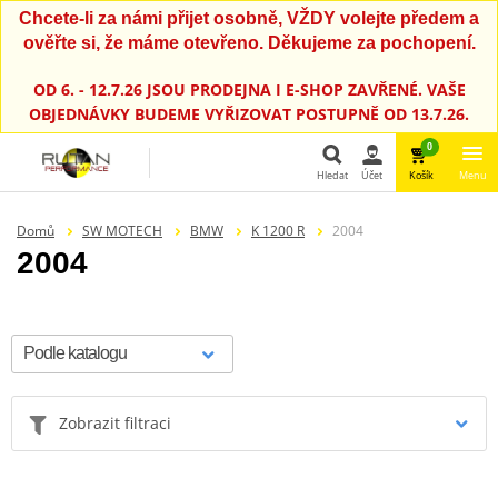
Chcete-li za námi přijet osobně, VŽDY volejte předem a
ověřte si, že máme otevřeno. Děkujeme za pochopení.
OD 6. - 12.7.26 JSOU PRODEJNA I E-SHOP ZAVŘENÉ. VAŠE
OBJEDNÁVKY BUDEME VYŘIZOVAT POSTUPNĚ OD 13.7.26.
0
Hledat
Účet
Košík
Menu
Hledat
Domů
SW MOTECH
BMW
K 1200 R
2004
2004
Zobrazit filtraci