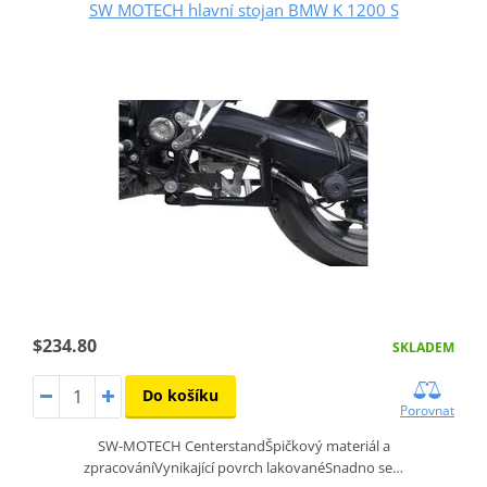
SW MOTECH hlavní stojan BMW K 1200 S
$234.80
SKLADEM
Do košíku
Porovnat
SW-MOTECH CenterstandŠpičkový materiál a
zpracováníVynikající povrch lakovanéSnadno se…