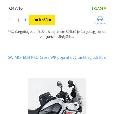
$247.16
SKLADEM
Do košíku
Porovnat
PRO Cargobag zadní taška S objemem 50 litrů je Cargobag jednou
z nejuniverzálnějších…
SW MOTECH PRO Cross WP popruhový tankbag 5,5 litru