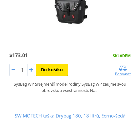
$173.01
SKLADEM
Do košíku
Porovnat
SysBag WP SNejmenší model rodiny SysBag WP zaujme svou
obrovskou všestranností. Na…
SW MOTECH taška Drybag 180, 18 litrů, černo-šedá