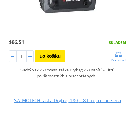
$86.51
SKLADEM
Do košíku
Porovnat
Suchý vak 260 ocasní taška Drybag 260 nabízí 26 litrů
povětrnostních a prachotěsných…
SW MOTECH taška Drybag 180, 18 litrů, černo-šedá