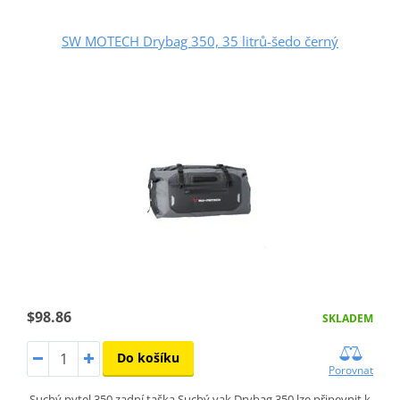
SW MOTECH Drybag 350, 35 litrů-šedo černý
$98.86
SKLADEM
Do košíku
Porovnat
Suchý pytel 350 zadní taška Suchý vak Drybag 350 lze připevnit k