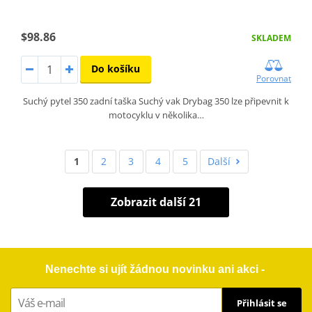
$98.86
SKLADEM
Do košíku
Porovnat
Suchý pytel 350 zadní taška Suchý vak Drybag 350 lze připevnit k
motocyklu v několika…
1
2
3
4
5
Další
Zobrazit další 21
Nenechte si ujít žádnou novinku ani akci -
Přihlásit se