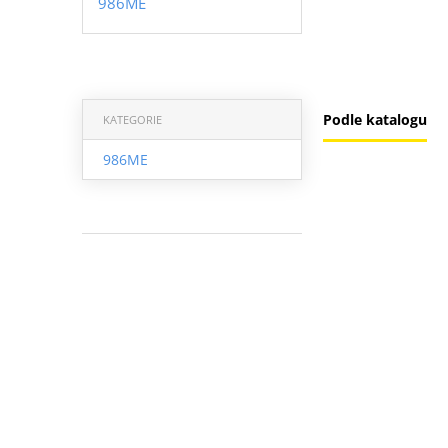
986ME
Podle katalogu
KATEGORIE
986ME