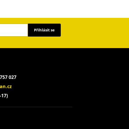
Přihlásit se
 757 027
an.cz
-17)