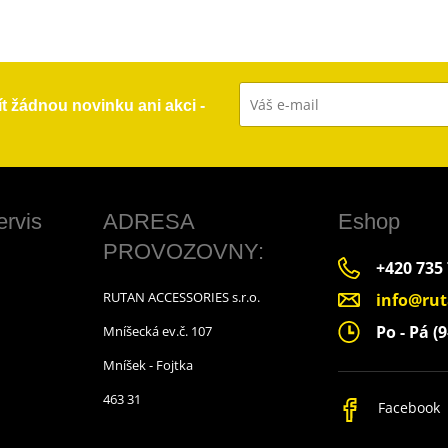
ít žádnou novinku ani akci -
ervis
ADRESA
Eshop
PROVOZOVNY:
+420 735
RUTAN ACCESSORIES s.r.o.
info@rut
Po - Pá (9
Mníšecká ev.č. 107
Mníšek - Fojtka
463 31
Facebook