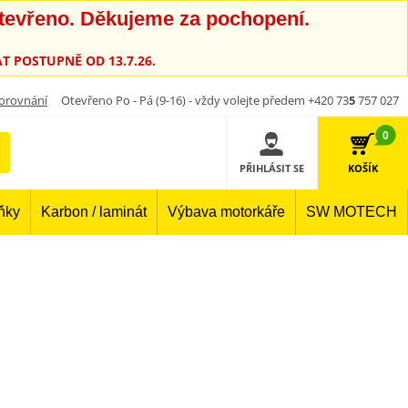
otevřeno. Děkujeme za pochopení.
T POSTUPNĚ OD 13.7.26.
orovnání
Otevřeno Po - Pá (9-16) - vždy volejte předem +420 73
5
757 027
0
PŘIHLÁSIT SE
KOŠÍK
lňky
Karbon / laminát
Výbava motorkáře
SW MOTECH