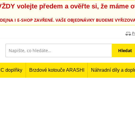
, VŽDY volejte předem a ověřte si, že máme 
PRODEJNA I E-SHOP ZAVŘENÉ. VAŠE OBJEDNÁVKY BUDEME VYŘIZOVA
P
Hledat
C doplňky
Brzdové kotouče ARASHI
Náhradní díly a dop