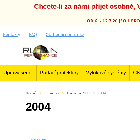
Chcete-li za námi přijet osobně
OD 6. - 12.7.26 JSOU 
Kontakty
FAQ
Obchodní podmínky
Úpravy sedel
Padací protektory
Výfukové systémy
CN
Domů
Triumph
Thruxton 900
2004
2004