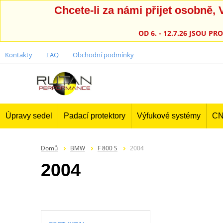
Chcete-li za námi přijet osobně
OD 6. - 12.7.26 JSOU 
Kontakty
FAQ
Obchodní podmínky
Úpravy sedel
Padací protektory
Výfukové systémy
CN
Domů
BMW
F 800 S
2004
2004