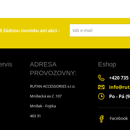
ít žádnou novinku ani akci -
ervis
ADRESA
Eshop
PROVOZOVNY:
+420 735
RUTAN ACCESSORIES s.r.o.
info@rut
Po - Pá (9
Mníšecká ev.č. 107
Mníšek - Fojtka
463 31
Facebook