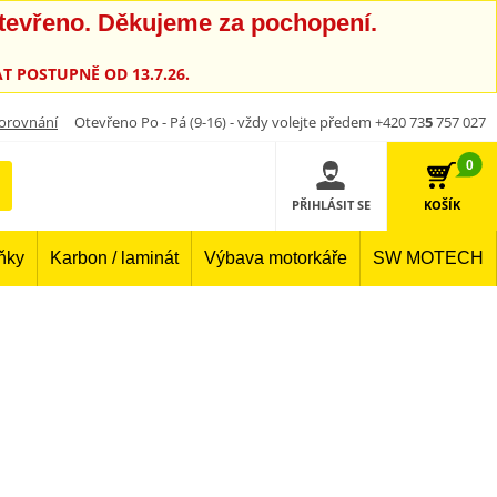
otevřeno. Děkujeme za pochopení.
T POSTUPNĚ OD 13.7.26.
orovnání
Otevřeno Po - Pá (9-16) - vždy volejte předem +420 73
5
757 027
0
PŘIHLÁSIT SE
KOŠÍK
lňky
Karbon / laminát
Výbava motorkáře
SW MOTECH