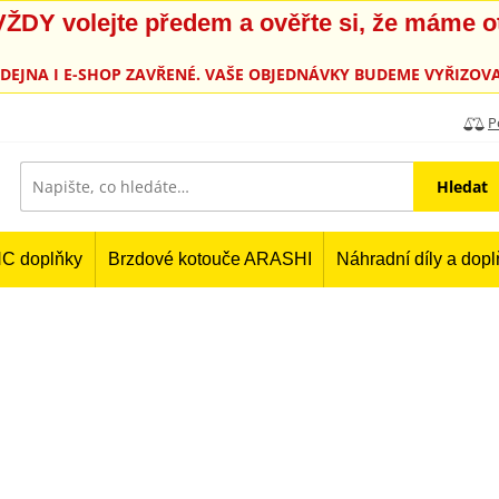
, VŽDY volejte předem a ověřte si, že máme 
PRODEJNA I E-SHOP ZAVŘENÉ. VAŠE OBJEDNÁVKY BUDEME VYŘIZOVA
P
Hledat
C doplňky
Brzdové kotouče ARASHI
Náhradní díly a dop