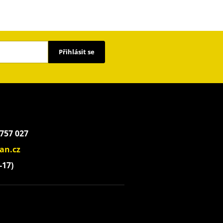
Přihlásit se
 757 027
an.cz
-17)