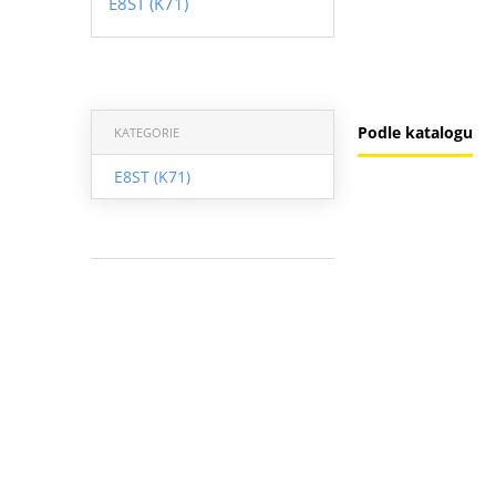
E8ST (K71)
Podle katalogu
KATEGORIE
E8ST (K71)