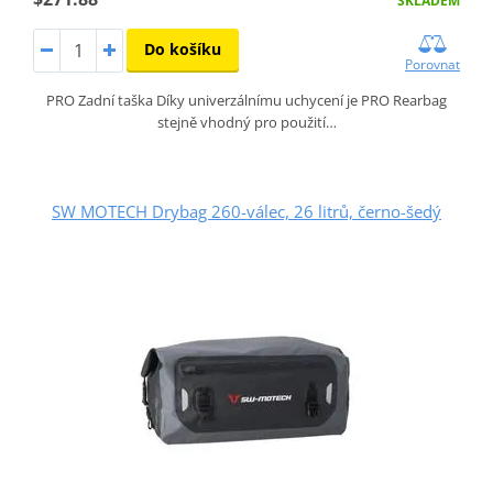
SKLADEM
Do košíku
Porovnat
PRO Zadní taška Díky univerzálnímu uchycení je PRO Rearbag
stejně vhodný pro použití…
SW MOTECH Drybag 260-válec, 26 litrů, černo-šedý