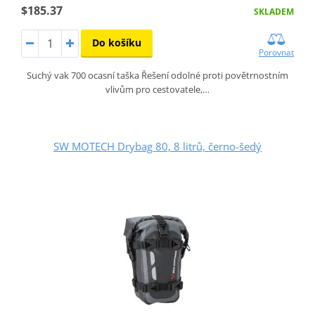
$185.37
SKLADEM
Do košíku
Porovnat
Suchý vak 700 ocasní taška Řešení odolné proti povětrnostním
vlivům pro cestovatele,…
SW MOTECH Drybag 80, 8 litrů, černo-šedý