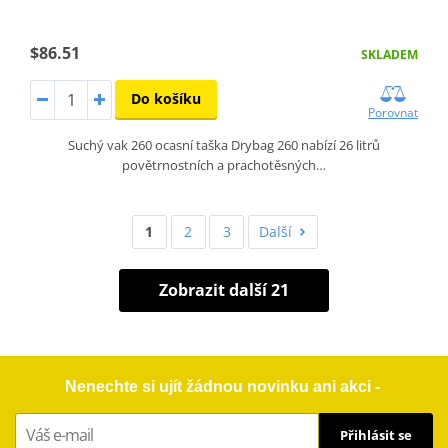
$86.51
SKLADEM
Do košíku
Porovnat
Suchý vak 260 ocasní taška Drybag 260 nabízí 26 litrů
povětrnostních a prachotěsných…
1
2
3
Další
Zobrazit další 21
Nenechte si ujít žádnou novinku ani akci -
Přihlásit se