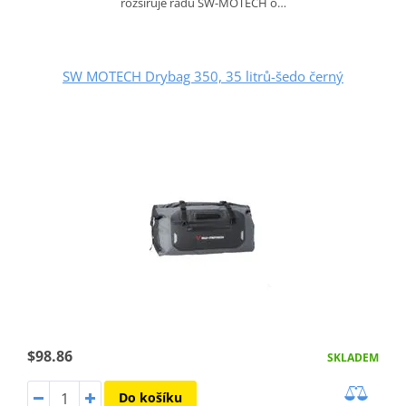
rozšiřuje řadu SW-MOTECH o…
SW MOTECH Drybag 350, 35 litrů-šedo černý
$98.86
SKLADEM
Do košíku