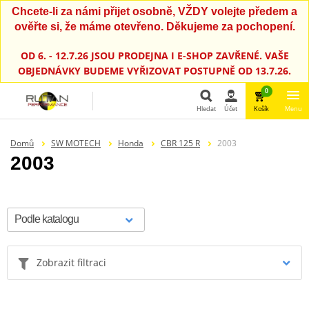
Chcete-li za námi přijet osobně, VŽDY volejte předem a
ověřte si, že máme otevřeno. Děkujeme za pochopení.
OD 6. - 12.7.26 JSOU PRODEJNA I E-SHOP ZAVŘENÉ. VAŠE
OBJEDNÁVKY BUDEME VYŘIZOVAT POSTUPNĚ OD 13.7.26.
0
Hledat
Účet
Košík
Menu
Hledat
Domů
SW MOTECH
Honda
CBR 125 R
2003
2003
Zobrazit filtraci