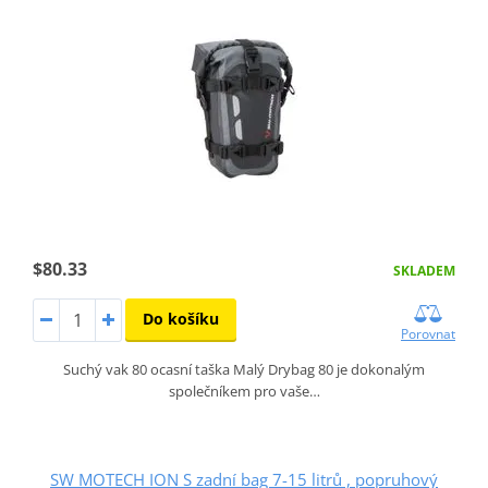
$80.33
SKLADEM
Do košíku
Porovnat
Suchý vak 80 ocasní taška Malý Drybag 80 je dokonalým
společníkem pro vaše…
SW MOTECH ION S zadní bag 7-15 litrů , popruhový