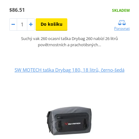
$86.51
SKLADEM
Do košíku
Porovnat
Suchý vak 260 ocasní taška Drybag 260 nabízí 26 litrů
povětrnostních a prachotěsných…
SW MOTECH taška Drybag 180, 18 litrů, černo-šedá