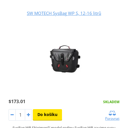
SW MOTECH SysBag WP S, 12-16 litrů
$173.01
SKLADEM
Do košíku
Porovnat
SysBag WP SNejmenší model rodiny SysBag WP zaujme svou