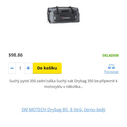
$98.86
SKLADEM
Do košíku
Porovnat
Suchý pytel 350 zadní taška Suchý vak Drybag 350 lze připevnit k
motocyklu v několika…
SW MOTECH Drybag 80, 8 litrů, černo-šedý