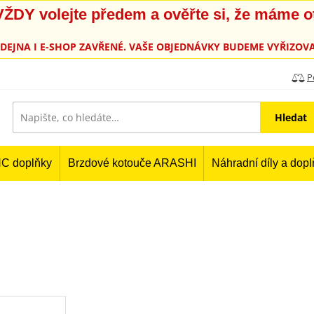
, VŽDY volejte předem a ověřte si, že máme 
PRODEJNA I E-SHOP ZAVŘENÉ. VAŠE OBJEDNÁVKY BUDEME VYŘIZOVA
P
Hledat
C doplňky
Brzdové kotouče ARASHI
Náhradní díly a dop