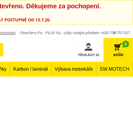
otevřeno. Děkujeme za pochopení.
T POSTUPNĚ OD 13.7.26.
orovnání
Otevřeno Po - Pá (9-16) - vždy volejte předem +420 73
5
757 027
0
PŘIHLÁSIT SE
KOŠÍK
lňky
Karbon / laminát
Výbava motorkáře
SW MOTECH