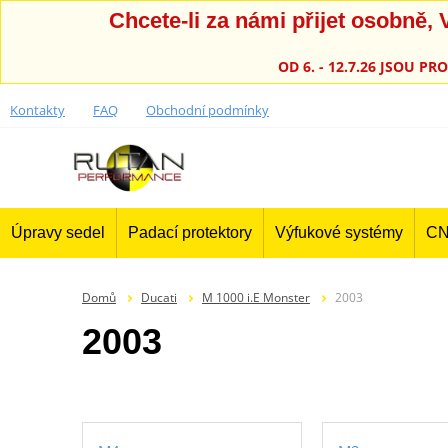
Chcete-li za námi přijet osobně
OD 6. - 12.7.26 JSOU 
Kontakty
FAQ
Obchodní podmínky
Úpravy sedel
Padací protektory
Výfukové systémy
CN
Domů
Ducati
M 1000 i.E Monster
2003
2003