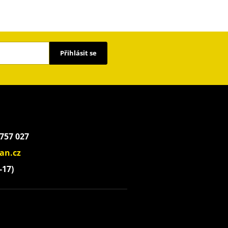
Přihlásit se
 757 027
an.cz
-17)