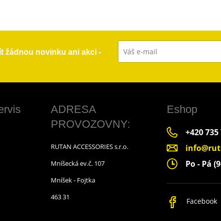
ít žádnou novinku ani akci -
ervis
ADRESA
Eshop
PROVOZOVNY:
+420 735
RUTAN ACCESSORIES s.r.o.
info@rut
Po - Pá (9
Mníšecká ev.č. 107
Mníšek - Fojtka
463 31
Facebook