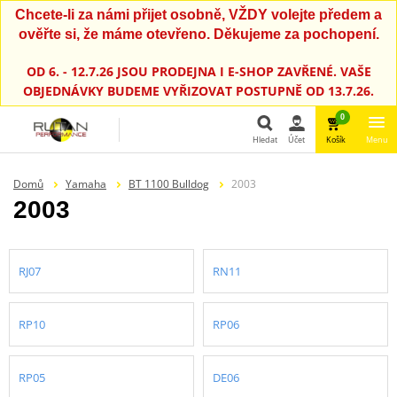
Chcete-li za námi přijet osobně, VŽDY volejte předem a
ověřte si, že máme otevřeno. Děkujeme za pochopení.
OD 6. - 12.7.26 JSOU PRODEJNA I E-SHOP ZAVŘENÉ. VAŠE
OBJEDNÁVKY BUDEME VYŘIZOVAT POSTUPNĚ OD 13.7.26.
0
Hledat
Účet
Košík
Menu
Hledat
Domů
Yamaha
BT 1100 Bulldog
2003
2003
RJ07
RN11
RP10
RP06
RP05
DE06