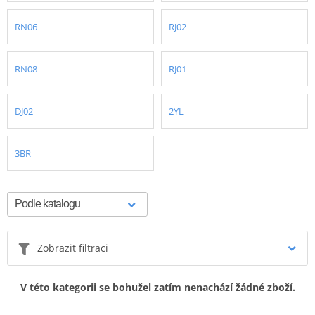
RN06
RJ02
RN08
RJ01
DJ02
2YL
3BR
Zobrazit filtraci
V této kategorii se bohužel zatím nenachází žádné zboží.