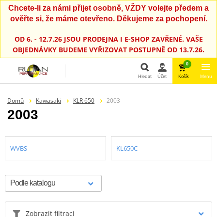
Chcete-li za námi přijet osobně, VŽDY volejte předem a
ověřte si, že máme otevřeno. Děkujeme za pochopení.
OD 6. - 12.7.26 JSOU PRODEJNA I E-SHOP ZAVŘENÉ. VAŠE
OBJEDNÁVKY BUDEME VYŘIZOVAT POSTUPNĚ OD 13.7.26.
0
Hledat
Účet
Košík
Menu
Hledat
Domů
Kawasaki
KLR 650
2003
2003
WVBS
KL650C
Zobrazit filtraci