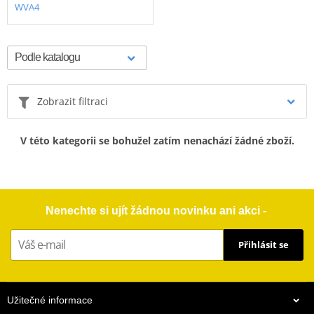
WVA4
Zobrazit filtraci
V této kategorii se bohužel zatím nenachází žádné zboží.
Nenechte si ujít žádnou novinku ani akci -
Přihlásit se
Užitečné informace