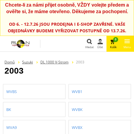
Chcete-li za námi přijet osobně, VŽDY volejte předem a
ověřte si, že máme otevřeno. Děkujeme za pochopení.
OD 6. - 12.7.26 JSOU PRODEJNA I E-SHOP ZAVŘENÉ. VAŠE
OBJEDNÁVKY BUDEME VYŘIZOVAT POSTUPNĚ OD 13.7.26.
0
Hledat
Účet
Košík
Menu
Hledat
Domů
Suzuki
DL 1000 V-Strom
2003
2003
WVBS
WVB1
BK
WVBK
WVA9
WVBX