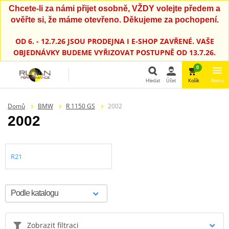
Chcete-li za námi přijet osobně, VŽDY volejte předem a
ověřte si, že máme otevřeno. Děkujeme za pochopení.
OD 6. - 12.7.26 JSOU PRODEJNA I E-SHOP ZAVŘENÉ. VAŠE
OBJEDNÁVKY BUDEME VYŘIZOVAT POSTUPNĚ OD 13.7.26.
0
Hledat
Účet
Košík
Menu
Hledat
Domů
BMW
R 1150 GS
2002
2002
R21
Zobrazit filtraci