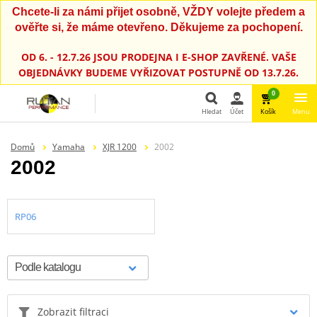
Chcete-li za námi přijet osobně, VŽDY volejte předem a
ověřte si, že máme otevřeno. Děkujeme za pochopení.
OD 6. - 12.7.26 JSOU PRODEJNA I E-SHOP ZAVŘENÉ. VAŠE
OBJEDNÁVKY BUDEME VYŘIZOVAT POSTUPNĚ OD 13.7.26.
0
Hledat
Účet
Košík
Menu
Hledat
Domů
Yamaha
XJR 1200
2002
2002
RP06
Zobrazit filtraci