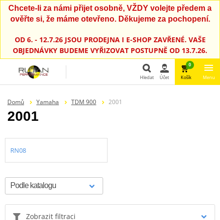
Chcete-li za námi přijet osobně, VŽDY volejte předem a
ověřte si, že máme otevřeno. Děkujeme za pochopení.
OD 6. - 12.7.26 JSOU PRODEJNA I E-SHOP ZAVŘENÉ. VAŠE
OBJEDNÁVKY BUDEME VYŘIZOVAT POSTUPNĚ OD 13.7.26.
0
Hledat
Účet
Košík
Menu
Hledat
Domů
Yamaha
TDM 900
2001
2001
RN08
Zobrazit filtraci