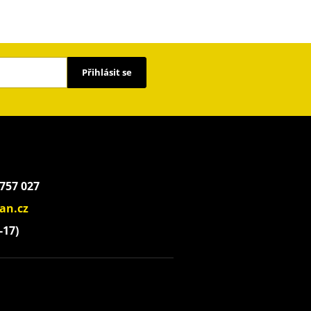
Přihlásit se
 757 027
an.cz
-17)