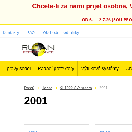
Chcete-li za námi přijet osobně
OD 6. - 12.7.26 JSOU 
Kontakty
FAQ
Obchodní podmínky
Úpravy sedel
Padací protektory
Výfukové systémy
CN
Domů
Honda
XL 1000 V Varadero
2001
2001