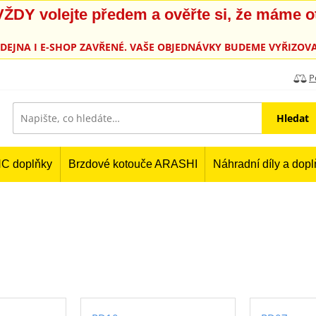
, VŽDY volejte předem a ověřte si, že máme 
PRODEJNA I E-SHOP ZAVŘENÉ. VAŠE OBJEDNÁVKY BUDEME VYŘIZOVA
P
Hledat
C doplňky
Brzdové kotouče ARASHI
Náhradní díly a dop