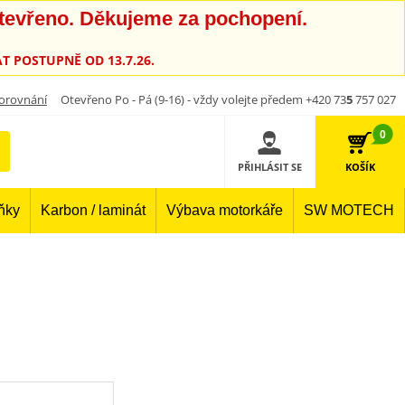
otevřeno. Děkujeme za pochopení.
T POSTUPNĚ OD 13.7.26.
orovnání
Otevřeno Po - Pá (9-16) - vždy volejte předem +420 73
5
757 027
0
PŘIHLÁSIT SE
KOŠÍK
lňky
Karbon / laminát
Výbava motorkáře
SW MOTECH