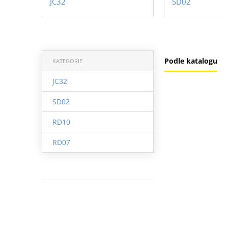
JC32
SD02
Podle katalogu
KATEGORIE
JC32
SD02
RD10
RD07