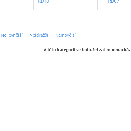
RD10
RD07
Nejlevnější
Nejdražší
Nejnovější
V této kategorii se bohužel zatím nenacház