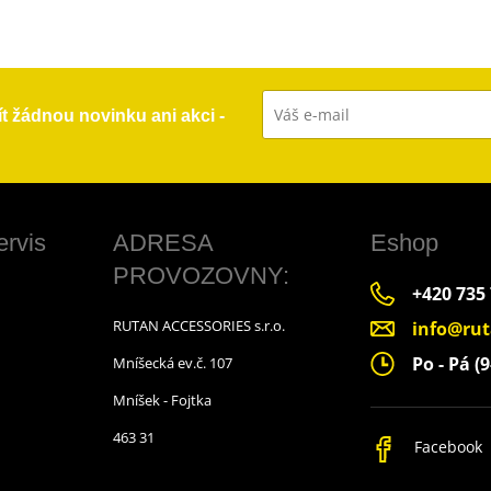
ít žádnou novinku ani akci -
ervis
ADRESA
Eshop
PROVOZOVNY:
+420 735
RUTAN ACCESSORIES s.r.o.
info@rut
Po - Pá (9
Mníšecká ev.č. 107
Mníšek - Fojtka
463 31
Facebook