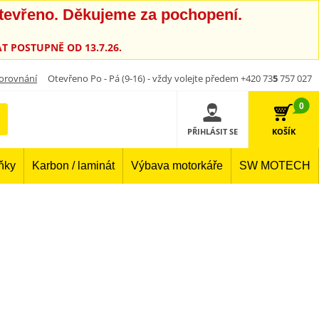
otevřeno. Děkujeme za pochopení.
T POSTUPNĚ OD 13.7.26.
orovnání
Otevřeno Po - Pá (9-16) - vždy volejte předem +420 73
5
757 027
0
PŘIHLÁSIT SE
KOŠÍK
lňky
Karbon / laminát
Výbava motorkáře
SW MOTECH