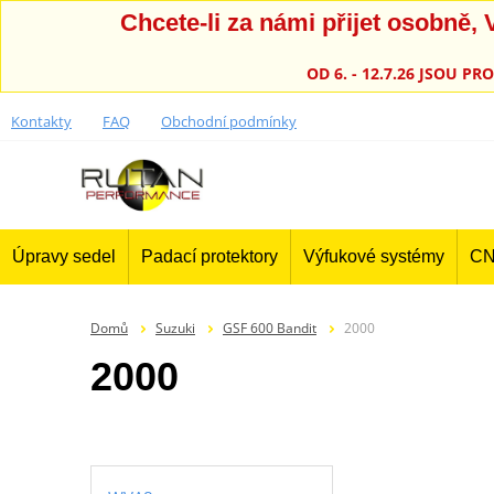
Chcete-li za námi přijet osobně
OD 6. - 12.7.26 JSOU 
Kontakty
FAQ
Obchodní podmínky
Úpravy sedel
Padací protektory
Výfukové systémy
CN
Domů
Suzuki
GSF 600 Bandit
2000
2000