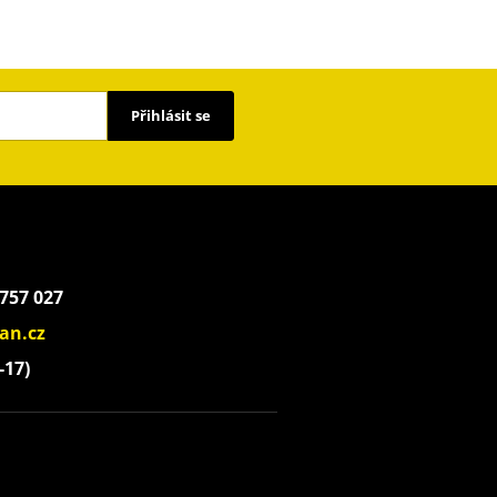
Přihlásit se
 757 027
an.cz
-17)