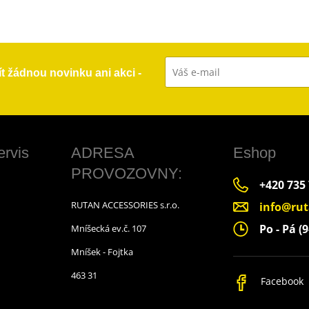
ít žádnou novinku ani akci -
ervis
ADRESA
Eshop
PROVOZOVNY:
+420 735
RUTAN ACCESSORIES s.r.o.
info@rut
Po - Pá (9
Mníšecká ev.č. 107
Mníšek - Fojtka
463 31
Facebook