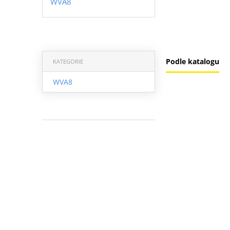
WVA8
Podle katalogu
KATEGORIE
WVA8