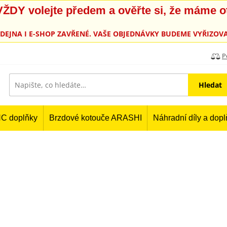
, VŽDY volejte předem a ověřte si, že máme 
PRODEJNA I E-SHOP ZAVŘENÉ. VAŠE OBJEDNÁVKY BUDEME VYŘIZOVA
P
Hledat
C doplňky
Brzdové kotouče ARASHI
Náhradní díly a dop