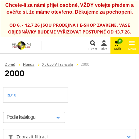
Chcete-li za námi přijet osobně, VŽDY volejte předem a
ověřte si, že máme otevřeno. Děkujeme za pochopení.
OD 6. - 12.7.26 JSOU PRODEJNA I E-SHOP ZAVŘENÉ. VAŠE
OBJEDNÁVKY BUDEME VYŘIZOVAT POSTUPNĚ OD 13.7.26.
0
Hledat
Účet
Košík
Menu
Hledat
Domů
Honda
XL 650 V Transalp
2000
2000
RD10
Zobrazit filtraci