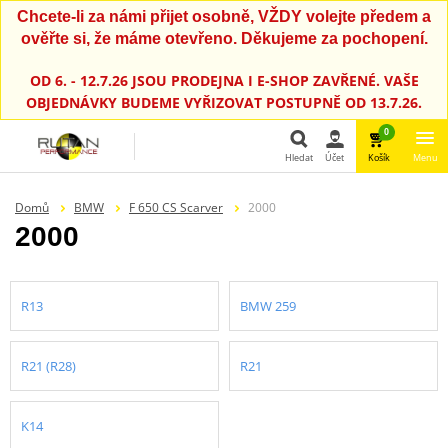
Chcete-li za námi přijet osobně, VŽDY volejte předem a
ověřte si, že máme otevřeno. Děkujeme za pochopení.
OD 6. - 12.7.26 JSOU PRODEJNA I E-SHOP ZAVŘENÉ. VAŠE
OBJEDNÁVKY BUDEME VYŘIZOVAT POSTUPNĚ OD 13.7.26.
0
Hledat
Účet
Košík
Menu
Hledat
Domů
BMW
F 650 CS Scarver
2000
2000
R13
BMW 259
R21 (R28)
R21
K14