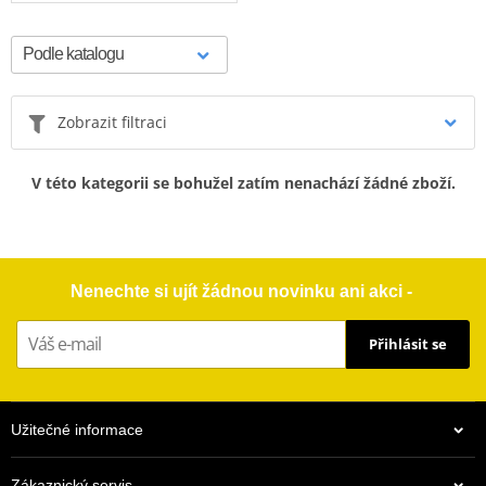
Zobrazit filtraci
V této kategorii se bohužel zatím nenachází žádné zboží.
Nenechte si ujít žádnou novinku ani akci -
Přihlásit se
Užitečné informace
Zákaznický servis