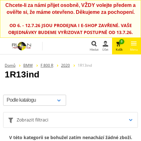
Chcete-li za námi přijet osobně, VŽDY volejte předem a
ověřte si, že máme otevřeno. Děkujeme za pochopení.
OD 6. - 12.7.26 JSOU PRODEJNA I E-SHOP ZAVŘENÉ. VAŠE
OBJEDNÁVKY BUDEME VYŘIZOVAT POSTUPNĚ OD 13.7.26.
0
Hledat
Účet
Košík
Menu
Hledat
Domů
BMW
F 800 R
2020
1R13ind
1R13ind
Zobrazit filtraci
V této kategorii se bohužel zatím nenachází žádné zboží.