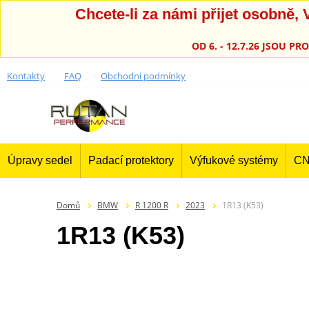
Chcete-li za námi přijet osobně
OD 6. - 12.7.26 JSOU 
Kontakty
FAQ
Obchodní podmínky
Úpravy sedel
Padací protektory
Výfukové systémy
CN
Domů
BMW
R 1200 R
2023
1R13 (K53)
1R13 (K53)