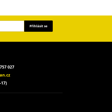
Přihlásit se
 757 027
an.cz
-17)