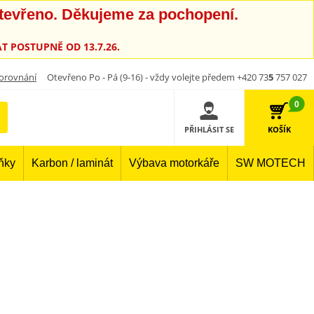
otevřeno. Děkujeme za pochopení.
T POSTUPNĚ OD 13.7.26.
orovnání
Otevřeno Po - Pá (9-16) - vždy volejte předem +420 73
5
757 027
0
PŘIHLÁSIT SE
KOŠÍK
lňky
Karbon / laminát
Výbava motorkáře
SW MOTECH