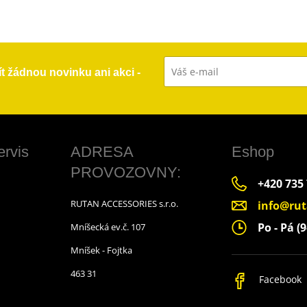
ít žádnou novinku ani akci -
ervis
ADRESA
Eshop
PROVOZOVNY:
+420 735
RUTAN ACCESSORIES s.r.o.
info@rut
Po - Pá (9
Mníšecká ev.č. 107
Mníšek - Fojtka
463 31
Facebook