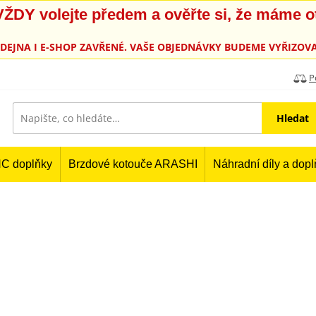
, VŽDY volejte předem a ověřte si, že máme 
PRODEJNA I E-SHOP ZAVŘENÉ. VAŠE OBJEDNÁVKY BUDEME VYŘIZOVA
P
Hledat
C doplňky
Brzdové kotouče ARASHI
Náhradní díly a dop