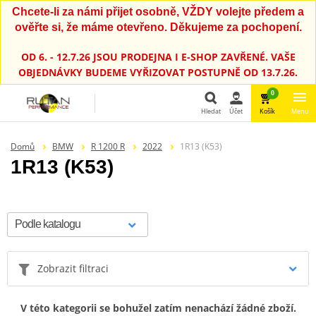
Chcete-li za námi přijet osobně, VŽDY volejte předem a
ověřte si, že máme otevřeno. Děkujeme za pochopení.
OD 6. - 12.7.26 JSOU PRODEJNA I E-SHOP ZAVŘENÉ. VAŠE
OBJEDNÁVKY BUDEME VYŘIZOVAT POSTUPNĚ OD 13.7.26.
0
Hledat
Účet
Košík
Menu
Hledat
Domů
BMW
R 1200 R
2022
1R13 (K53)
1R13 (K53)
Zobrazit filtraci
V této kategorii se bohužel zatím nenachází žádné zboží.