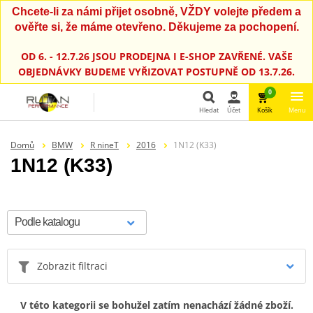
Chcete-li za námi přijet osobně, VŽDY volejte předem a
ověřte si, že máme otevřeno. Děkujeme za pochopení.
OD 6. - 12.7.26 JSOU PRODEJNA I E-SHOP ZAVŘENÉ. VAŠE
OBJEDNÁVKY BUDEME VYŘIZOVAT POSTUPNĚ OD 13.7.26.
0
Hledat
Účet
Košík
Menu
Hledat
Domů
BMW
R nineT
2016
1N12 (K33)
1N12 (K33)
Zobrazit filtraci
V této kategorii se bohužel zatím nenachází žádné zboží.