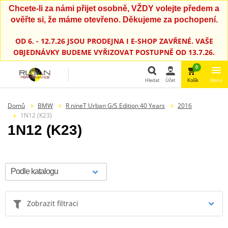
Chcete-li za námi přijet osobně, VŽDY volejte předem a
ověřte si, že máme otevřeno. Děkujeme za pochopení.
OD 6. - 12.7.26 JSOU PRODEJNA I E-SHOP ZAVŘENÉ. VAŠE
OBJEDNÁVKY BUDEME VYŘIZOVAT POSTUPNĚ OD 13.7.26.
0
Hledat
Účet
Košík
Menu
Hledat
Domů
BMW
R nineT Urban G/S Edition 40 Years
2016
1N12 (K23)
1N12 (K23)
Zobrazit filtraci