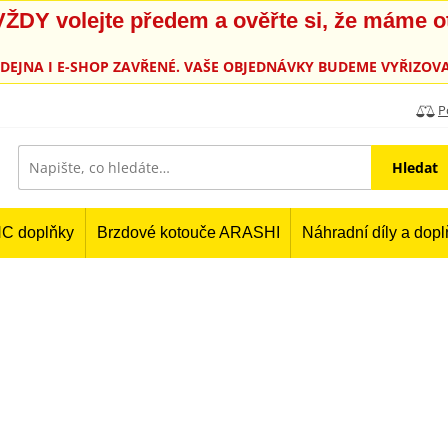
, VŽDY volejte předem a ověřte si, že máme 
PRODEJNA I E-SHOP ZAVŘENÉ. VAŠE OBJEDNÁVKY BUDEME VYŘIZOVA
P
Hledat
C doplňky
Brzdové kotouče ARASHI
Náhradní díly a dop