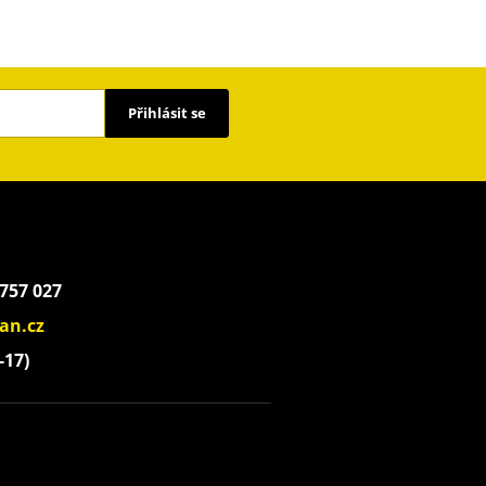
Přihlásit se
 757 027
an.cz
-17)