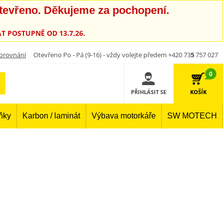
otevřeno. Děkujeme za pochopení.
T POSTUPNĚ OD 13.7.26.
orovnání
Otevřeno Po - Pá (9-16) - vždy volejte předem +420 73
5
757 027
0
PŘIHLÁSIT SE
KOŠÍK
lňky
Karbon / laminát
Výbava motorkáře
SW MOTECH