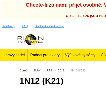
Chcete-li za námi přijet osobně
OD 6. - 12.7.26 JSOU 
Kontakty
FAQ
Obchodní podmínky
Úpravy sedel
Padací protektory
Výfukové systémy
CN
Domů
BMW
R 12
2018
1N12 (K21)
1N12 (K21)