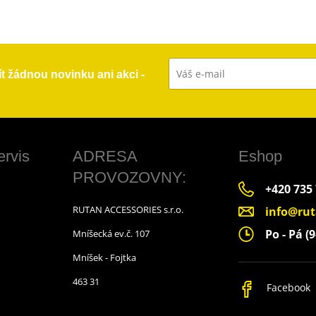
ít žádnou novinku ani akci -
ervis
ADRESA
Eshop
PROVOZOVNY:
+420 735
RUTAN ACCESSORIES s.r.o.
info@rut
Po - Pá (9
Mníšecká ev.č. 107
Mníšek - Fojtka
463 31
Facebook