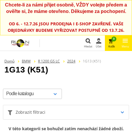
Chcete-li za námi přijet osobně, VŽDY volejte předem a
ověřte si, že máme otevřeno. Děkujeme za pochopení.
OD 6. - 12.7.26 JSOU PRODEJNA I E-SHOP ZAVŘENÉ. VAŠE
OBJEDNÁVKY BUDEME VYŘIZOVAT POSTUPNĚ OD 13.7.26.
0
Hledat
Účet
Košík
Menu
Hledat
Domů
BMW
R 1200 GS LC
2024
1G13 (K51)
1G13 (K51)
Zobrazit filtraci
V této kategorii se bohužel zatím nenachází žádné zboží.