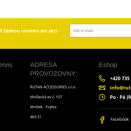
ít žádnou novinku ani akci -
ervis
ADRESA
Eshop
PROVOZOVNY:
+420 735
RUTAN ACCESSORIES s.r.o.
info@rut
Po - Pá (9
Mníšecká ev.č. 107
Mníšek - Fojtka
463 31
Facebook