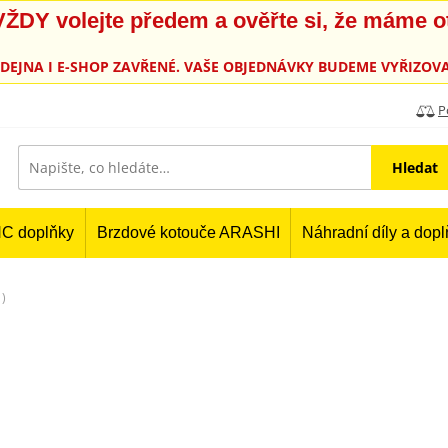
, VŽDY volejte předem a ověřte si, že máme 
PRODEJNA I E-SHOP ZAVŘENÉ. VAŠE OBJEDNÁVKY BUDEME VYŘIZOVA
P
Hledat
C doplňky
Brzdové kotouče ARASHI
Náhradní díly a dop
)