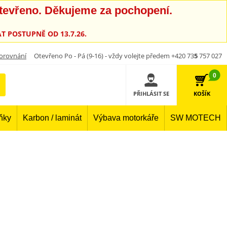
otevřeno. Děkujeme za pochopení.
T POSTUPNĚ OD 13.7.26.
orovnání
Otevřeno Po - Pá (9-16) - vždy volejte předem +420 73
5
757 027
0
PŘIHLÁSIT SE
KOŠÍK
lňky
Karbon / laminát
Výbava motorkáře
SW MOTECH