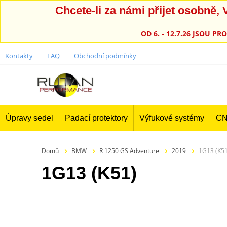
Chcete-li za námi přijet osobně
OD 6. - 12.7.26 JSOU 
Kontakty
FAQ
Obchodní podmínky
Úpravy sedel
Padací protektory
Výfukové systémy
CN
Domů
BMW
R 1250 GS Adventure
2019
1G13 (K51
1G13 (K51)