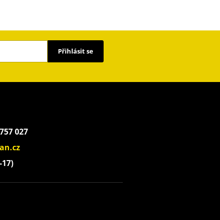
Přihlásit se
 757 027
an.cz
-17)