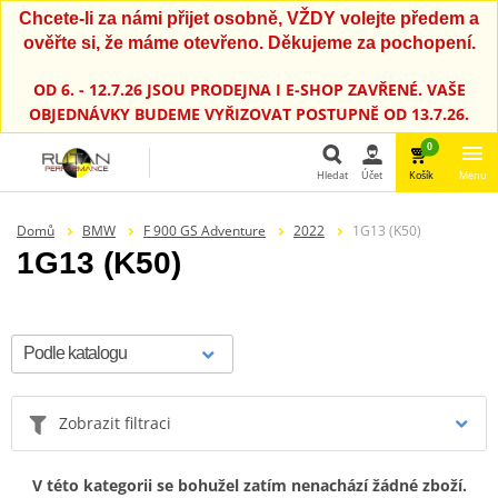
Chcete-li za námi přijet osobně, VŽDY volejte předem a
ověřte si, že máme otevřeno. Děkujeme za pochopení.
OD 6. - 12.7.26 JSOU PRODEJNA I E-SHOP ZAVŘENÉ. VAŠE
OBJEDNÁVKY BUDEME VYŘIZOVAT POSTUPNĚ OD 13.7.26.
0
Hledat
Účet
Košík
Menu
Hledat
Domů
BMW
F 900 GS Adventure
2022
1G13 (K50)
1G13 (K50)
Zobrazit filtraci
V této kategorii se bohužel zatím nenachází žádné zboží.