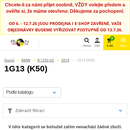
Chcete-li za námi přijet osobně, VŽDY volejte předem a
ověřte si, že máme otevřeno. Děkujeme za pochopení.
OD 6. - 12.7.26 JSOU PRODEJNA I E-SHOP ZAVŘENÉ. VAŠE
OBJEDNÁVKY BUDEME VYŘIZOVAT POSTUPNĚ OD 13.7.26.
0
Hledat
Účet
Košík
Menu
Hledat
Domů
BMW
R 1250 GS
2019
1G13 (K50)
1G13 (K50)
Zobrazit filtraci
V této kategorii se bohužel zatím nenachází žádné zboží.