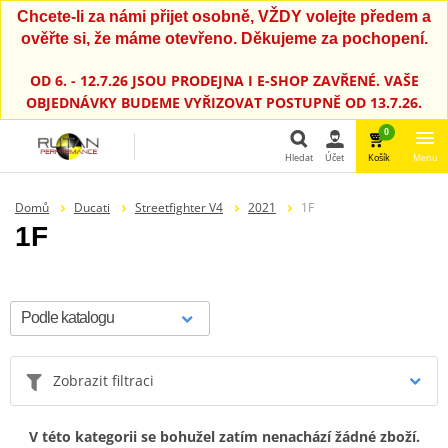
Chcete-li za námi přijet osobně, VŽDY volejte předem a
ověřte si, že máme otevřeno. Děkujeme za pochopení.
OD 6. - 12.7.26 JSOU PRODEJNA I E-SHOP ZAVŘENÉ. VAŠE
OBJEDNÁVKY BUDEME VYŘIZOVAT POSTUPNĚ OD 13.7.26.
0
Hledat
Účet
Košík
Menu
Hledat
Domů
Ducati
Streetfighter V4
2021
1F
1F
Zobrazit filtraci
V této kategorii se bohužel zatím nenachází žádné zboží.